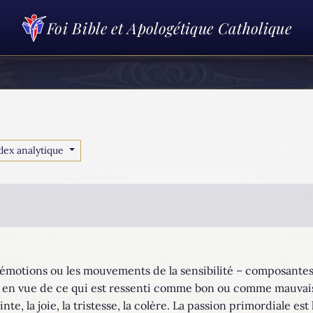
Foi Bible et Apologétique Catholique
dex analytique
les émotions ou les mouvements de la sensibilité – composant
ir en vue de ce qui est ressenti comme bon ou comme mauvais
ainte, la joie, la tristesse, la colère. La passion primordiale e