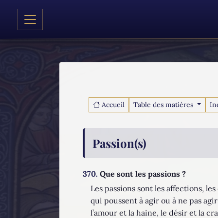
Accueil
Table des matières
In
Passion(s)
370.
Que sont les passions ?
Les passions sont les affections, 
qui poussent à agir ou à ne pas ag
l’amour et la haine, le désir et la cr