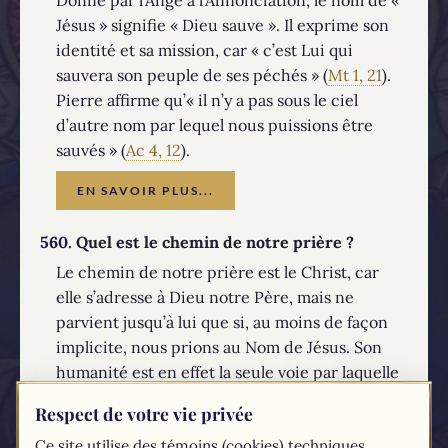
Jésus » signifie « Dieu sauve ». Il exprime son
identité et sa mission, car « c’est Lui qui
sauvera son peuple de ses péchés » (
Mt 1, 21
).
Pierre affirme qu’« il n’y a pas sous le ciel
d’autre nom par lequel nous puissions être
sauvés » (
Ac 4, 12
).
EN SAVOIR PLUS...
560.
Quel est le chemin de notre prière ?
Le chemin de notre prière est le Christ, car
elle s’adresse à Dieu notre Père, mais ne
parvient jusqu’à lui que si, au moins de façon
implicite, nous prions au Nom de Jésus. Son
humanité est en effet la seule voie par laquelle
l’Esprit Saint nous enseigne à prier le Notre
Respect de votre vie privée
Père. C’est pourquoi les prières liturgiques
Ce site utilise des témoins (cookies) techniques
s’achèvent par la formule « Par Jésus, le Christ,