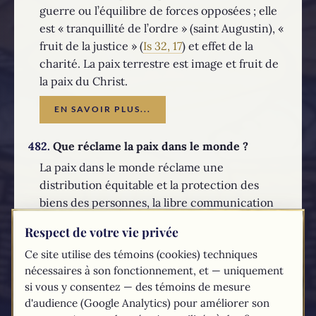
guerre ou l’équilibre de forces opposées ; elle
est « tranquillité de l’ordre » (saint Augustin), «
fruit de la justice » (
Is 32, 17
) et effet de la
charité. La paix terrestre est image et fruit de
la paix du Christ.
EN SAVOIR PLUS...
482.
Que réclame la paix dans le monde ?
La paix dans le monde réclame une
distribution équitable et la protection des
biens des personnes, la libre communication
entre les êtres humains, le respect de la
Respect de votre vie privée
dignité des personnes et des peuples, la
Ce site utilise des témoins (cookies) techniques
pratique assidue de la justice et de la
nécessaires à son fonctionnement, et — uniquement
fraternité.
si vous y consentez — des témoins de mesure
EN SAVOIR PLUS...
d'audience (Google Analytics) pour améliorer son