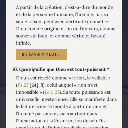
À partir de la création, c’est-à-dire du monde
et de la personne humaine, l’homme, par sa
seule raison, peut avec certitude connaître
Dieu comme origine et fin de l’univers, comme
souverain bien, et comme vérité et beauté
infinie.
EN SAVOIR PLUS...
50.
Que signifie que Dieu est tout-puissant ?
Dieu s’est révélé comme « le fort, le vaillant »
(
Ps 23
[24], 8), celui auquel « rien n’est
impossible » (
Lc 1, 37
). Sa toute puissance est
universelle, mystérieuse. Elle se manifeste dans
le fait de créer le monde à partir de rien et
l’homme par amour, mais surtout dans
l’Incarnation et la Résurrection de son Fils,
dans le don de l’adoption filiale et le pardon