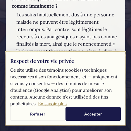
comme imminente ?
Les soins habituellement dus à une personne
malade ne peuvent être légitimement
interrompus. Par contre, sont légitimes le
recours à des analgésiques n’ayant pas comme
finalités la mort, ainsi que le renoncement à «
l’acharnement thérapeutique », c’est-à-dire, à
l’usage de procédés médicaux
Respect de votre vie privée
disproportionnés et sans espoir raisonnable
Ce site utilise des témoins (cookies) techniques
d’une issue favorable.
nécessaires à son fonctionnement, et — uniquement
si vous y consentez — des témoins de mesure
EN SAVOIR PLUS...
d'audience (Google Analytics) pour améliorer son
contenu. Aucune donnée n'est utilisée à des fins
Les textes du
Compendium
du catéchisme de l'Église catholique sont
publicitaires.
En savoir plus
.
tirés du
site du Vatican
Refuser
Accepter