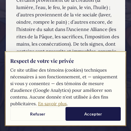
lumière, l’eau, le feu, le pain, le vin, l’huile) ;
d’autres proviennent de la vie sociale (laver,
oindre, rompre le pain) ; d’autres encore, de
l’histoire du salut dans l’Ancienne Alliance (les
rites de la Pâque, les sacrifices, l’imposition des
mains, les consécrations). De tels signes, dont
certains sont prescrits et immuables, assumés
par le Christ, sont porteurs de l’action du salut
Respect de votre vie privée
et de la sanctification.
Ce site utilise des témoins (cookies) techniques
nécessaires à son fonctionnement, et — uniquement
EN SAVOIR PLUS...
si vous y consentez — des témoins de mesure
d'audience (Google Analytics) pour améliorer son
Les textes du
Compendium
du catéchisme de l'Église catholique sont
contenu. Aucune donnée n'est utilisée à des fins
tirés du
site du Vatican
publicitaires.
En savoir plus
.
Refuser
Accepter