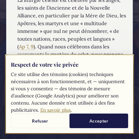
les saints de l’Ancienne et de la Nouvelle
Alliance, en particulier par la Mère de Dieu, les
Apôtres, les martyrs et une « multitude
immense » que nul ne peut dénombrer, « de
toutes nations, races, peuples et langues »
(
Ap 7, 9
). Quand nous célébrons dans les
sacrements le mystère du salut, nous prenons
part à cette liturgie éternelle.
Respect de votre vie privée
Ce site utilise des témoins (cookies) techniques
EN SAVOIR PLUS...
nécessaires à son fonctionnement, et — uniquement
si vous y consentez — des témoins de mesure
Les textes du
Compendium
du catéchisme de l'Église catholique sont
d'audience (Google Analytics) pour améliorer son
tirés du
site du Vatican
contenu. Aucune donnée n'est utilisée à des fins
publicitaires.
En savoir plus
.
Refuser
Accepter