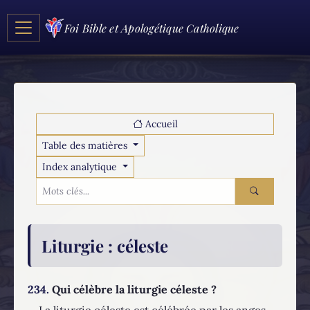
Foi Bible et Apologétique Catholique
Accueil
Table des matières
Index analytique
Liturgie
: céleste
234.
Qui célèbre la liturgie céleste ?
La liturgie céleste est célébrée par les anges,