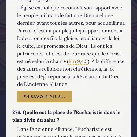
L’Église catholique reconnaît son rapport avec
le peuple juif dans le fait que Dieu a élu ce
dernier, avant tous les autres, pour accueillir sa
Parole. C’est au peuple juif qu’appartiennent «
l’adoption des fils, la gloire, les alliances, la loi,
le culte, les promesses de Dieu ; ils ont les
patriarches, et c’est de leur race que le Christ
est né selon la chair » (
Rm 9,4.5
). À la différence
des autres religions non chrétiennes, la foi
juive est déjà réponse à la Révélation du Dieu
de l’Ancienne Alliance.
EN SAVOIR PLUS...
276.
Quelle est la place de l’Eucharistie dans le
plan divin du salut ?
Dans l’Ancienne Alliance, l’Eucharistie est
préfigurée surtout par le repas pascal célébré