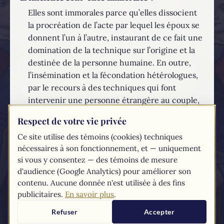
Elles sont immorales parce qu’elles dissocient
la procréation de l’acte par lequel les époux se
donnent l’un à l’autre, instaurant de ce fait une
domination de la technique sur l’origine et la
destinée de la personne humaine. En outre,
l’insémination et la fécondation hétérologues,
par le recours à des techniques qui font
intervenir une personne étrangère au couple,
lèsent le droit de l’enfant à naître d’un père et
Respect de votre vie privée
d’une mère connus de lui et liés entre eux par
Ce site utilise des témoins (cookies) techniques
le mariage et ayant le droit exclusif de ne
nécessaires à son fonctionnement, et — uniquement
devenir parents que l’un par l’autre.
si vous y consentez — des témoins de mesure
EN SAVOIR PLUS...
d'audience (Google Analytics) pour améliorer son
contenu. Aucune donnée n'est utilisée à des fins
publicitaires.
En savoir plus
.
Les textes du
Compendium
du catéchisme de l'Église catholique sont
tirés du
site du Vatican
Refuser
Accepter