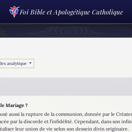
Foi Bible et Apologétique Catholique
dex analytique
le Mariage ?
usé aussi la rupture de la communion, donnée par le Créateu
ée par la discorde et l’infidélité. Cependant, dans son infi
éaliser leur union de vie selon son dessein divin originaire.