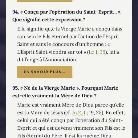
94.
« Conçu par l’opération du Saint-Esprit… ».
Que signifie cette expression ?
Elle signifie qu,e la Vierge Marie a conçu dans
son sein le Fils éternel par l’action de l’Esprit
Saint et sans le concours d’un homme : «
L’Esprit Saint viendra sur toi » (
Lc 1, 35
), lui a
dit l’ange à l’Annonciation.
EN SAVOIR PLUS...
95.
« Né de la Vierge Marie ». Pourquoi Marie
est-elle vraiment la Mère de Dieu ?
Marie est vraiment Mère de Dieu parce qu’elle
est la Mère de Jésus (cf.
Jn 2, 1
; 19, 25). En effet,
celui qui a été conçu par l’opération du Saint-
Esprit et qui est devenu vraiment son Fils est le
Fils éternel du Père. Il est lui-même Dieu.