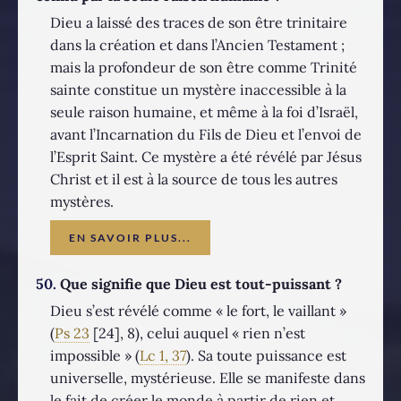
Dieu a laissé des traces de son être trinitaire
dans la création et dans l’Ancien Testament ;
mais la profondeur de son être comme Trinité
sainte constitue un mystère inaccessible à la
seule raison humaine, et même à la foi d’Israël,
avant l’Incarnation du Fils de Dieu et l’envoi de
l’Esprit Saint. Ce mystère a été révélé par Jésus
Christ et il est à la source de tous les autres
mystères.
EN SAVOIR PLUS...
50.
Que signifie que Dieu est tout-puissant ?
Dieu s’est révélé comme « le fort, le vaillant »
(
Ps 23
[24], 8), celui auquel « rien n’est
impossible » (
Lc 1, 37
). Sa toute puissance est
universelle, mystérieuse. Elle se manifeste dans
le fait de créer le monde à partir de rien et