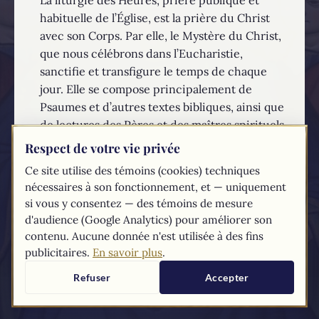
habituelle de l’Église, est la prière du Christ
avec son Corps. Par elle, le Mystère du Christ,
que nous célébrons dans l’Eucharistie,
sanctifie et transfigure le temps de chaque
jour. Elle se compose principalement de
Psaumes et d’autres textes bibliques, ainsi que
de lectures des Pères et des maîtres spirituels.
Respect de votre vie privée
EN SAVOIR PLUS...
Ce site utilise des témoins (cookies) techniques
nécessaires à son fonctionnement, et — uniquement
Les textes du
Compendium
du catéchisme de l'Église catholique sont
si vous y consentez — des témoins de mesure
tirés du
site du Vatican
d'audience (Google Analytics) pour améliorer son
contenu. Aucune donnée n'est utilisée à des fins
publicitaires.
En savoir plus
.
Refuser
Accepter