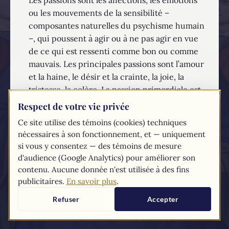
ou les mouvements de la sensibilité –
composantes naturelles du psychisme humain
–, qui poussent à agir ou à ne pas agir en vue
de ce qui est ressenti comme bon ou comme
mauvais. Les principales passions sont l’amour
et la haine, le désir et la crainte, la joie, la
tristesse, la colère. La passion primordiale est
l’amour, provoqué par l’attirance du bien. On
Respect de votre vie privée
n’aime que le bien, réel ou apparent.
Ce site utilise des témoins (cookies) techniques
nécessaires à son fonctionnement, et — uniquement
EN SAVOIR PLUS...
si vous y consentez — des témoins de mesure
d'audience (Google Analytics) pour améliorer son
Les textes du
Compendium
du catéchisme de l'Église catholique sont
contenu. Aucune donnée n'est utilisée à des fins
tirés du
site du Vatican
publicitaires.
En savoir plus
.
Refuser
Accepter