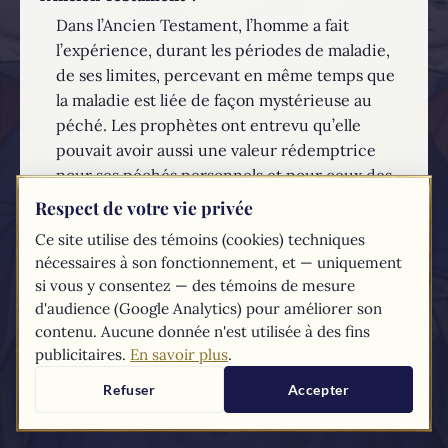
Dans l’Ancien Testament, l’homme a fait
l’expérience, durant les périodes de maladie,
de ses limites, percevant en même temps que
la maladie est liée de façon mystérieuse au
péché. Les prophètes ont entrevu qu’elle
pouvait avoir aussi une valeur rédemptrice
pour ses péchés personnels et pour ceux des
autres. C’est ainsi que la maladie était vécue
Respect de votre vie privée
devant Dieu, auquel l’homme demandait sa
Ce site utilise des témoins (cookies) techniques
guérison.
nécessaires à son fonctionnement, et — uniquement
si vous y consentez — des témoins de mesure
EN SAVOIR PLUS...
d'audience (Google Analytics) pour améliorer son
contenu. Aucune donnée n'est utilisée à des fins
Les textes du
Compendium
du catéchisme de l'Église catholique sont
publicitaires.
En savoir plus
.
tirés du
site du Vatican
Refuser
Accepter