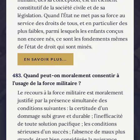
constitutif de la société civile et de sa
législation. Quand l’État ne met pas sa force au
service des droits de tous, et en particulier des
plus faibles, parmi lesquels les enfants conçus
non encore nés, ce sont les fondements mêmes
de l’état de droit qui sont minés.
EN SAVOIR PLUS...
483.
Quand peut-on moralement consentir à
l’usage de la force militaire ?
Le recours à la force militaire est moralement
justifié par la présence simultanée des
conditions suivantes : la certitude d’un
dommage subi grave et durable ; l’inefficacité
de toute solution pacifique ; les conditions
sérieuses d’un succès ; l’absence de maux plus
grands, étant bien considérée la puissance