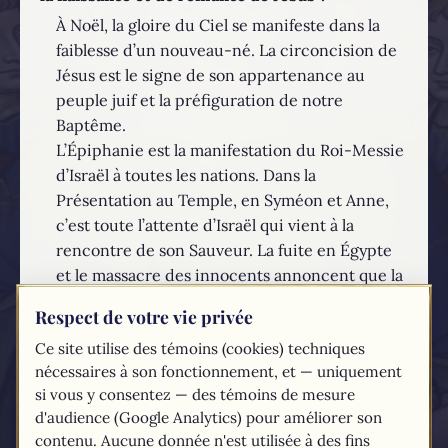
À Noël, la gloire du Ciel se manifeste dans la
faiblesse d’un nouveau-né. La circoncision de
Jésus est le signe de son appartenance au
peuple juif et la préfiguration de notre
Baptême.
L’Épiphanie est la manifestation du Roi-Messie
d’Israël à toutes les nations. Dans la
Présentation au Temple, en Syméon et Anne,
c’est toute l’attente d’Israël qui vient à la
rencontre de son Sauveur. La fuite en Égypte
et le massacre des innocents annoncent que la
vie entière du Christ sera sous le signe de la
Respect de votre vie privée
persécution. Son retour d’Égypte rappelle
Ce site utilise des témoins (cookies) techniques
l’exode et présente Jésus comme le nouveau
nécessaires à son fonctionnement, et — uniquement
Moïse : il est le libérateur véritable et définitif.
si vous y consentez — des témoins de mesure
EN SAVOIR PLUS...
d'audience (Google Analytics) pour améliorer son
contenu. Aucune donnée n'est utilisée à des fins