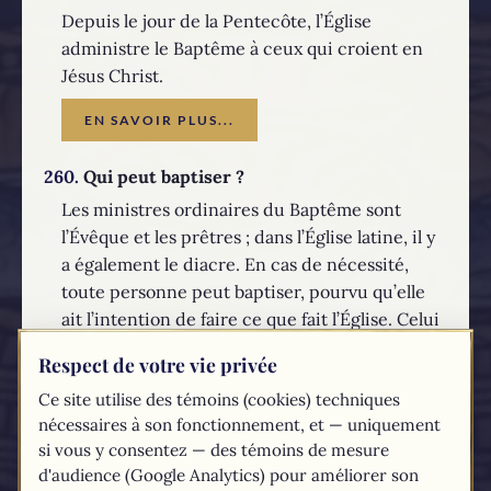
Depuis le jour de la Pentecôte, l’Église
administre le Baptême à ceux qui croient en
Jésus Christ.
EN SAVOIR PLUS...
260.
Qui peut baptiser ?
Les ministres ordinaires du Baptême sont
l’Évêque et les prêtres ; dans l’Église latine, il y
a également le diacre. En cas de nécessité,
toute personne peut baptiser, pourvu qu’elle
ait l’intention de faire ce que fait l’Église. Celui
qui baptise verse de l’eau sur la tête du
Respect de votre vie privée
candidat et prononce la formule baptismale
Ce site utilise des témoins (cookies) techniques
trinitaire : « Je te baptise au nom du Père, et
nécessaires à son fonctionnement, et — uniquement
du Fils, et du Saint-Esprit ».
si vous y consentez — des témoins de mesure
EN SAVOIR PLUS...
d'audience (Google Analytics) pour améliorer son