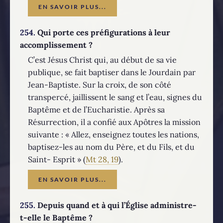
EN SAVOIR PLUS...
254.
Qui porte ces préfigurations à leur
accomplissement ?
C’est Jésus Christ qui, au début de sa vie
publique, se fait baptiser dans le Jourdain par
Jean-Baptiste. Sur la croix, de son côté
transpercé, jaillissent le sang et l’eau, signes du
Baptême et de l’Eucharistie. Après sa
Résurrection, il a confié aux Apôtres la mission
suivante : « Allez, enseignez toutes les nations,
baptisez-les au nom du Père, et du Fils, et du
Saint- Esprit » (
Mt 28, 19
).
EN SAVOIR PLUS...
255.
Depuis quand et à qui l’Église administre-
t-elle le Baptême ?