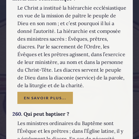
Le Christ a institué la hiérarchie ecclésiastique
en vue de la mission de paître le peuple de
Dieu en son nom ; et c’est pourquoi il lui a
donné l’autorité. La hiérarchie est composée
des ministres sacrés : Évêques, prêtres,
diacres. Par le sacrement de l’Ordre, les
Évêques et les prêtres agissent, dans l’exercice
de leur ministère, au nom et dans la personne
du Christ-Tête. Les diacres servent le peuple
de Dieu dans la diaconie (service) de la parole,
de la liturgie et de la charité.
EN SAVOIR PLUS...
260.
Qui peut baptiser ?
Les ministres ordinaires du Baptême sont
l’Évêque et les prêtres ; dans l’Église latine, il y
a également le diacre. En cas de nécessité,