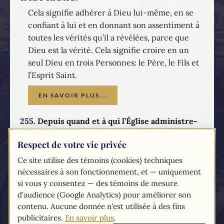
Cela signifie adhérer à Dieu lui-même, en se
confiant à lui et en donnant son assentiment à
toutes les vérités qu’il a révélées, parce que
Dieu est la vérité. Cela signifie croire en un
seul Dieu en trois Personnes: le Père, le Fils et
l’Esprit Saint.
EN SAVOIR PLUS...
255.
Depuis quand et à qui l’Église administre-
t-elle le Baptême ?
Respect de votre vie privée
Depuis le jour de la Pentecôte, l’Église
Ce site utilise des témoins (cookies) techniques
administre le Baptême à ceux qui croient en
nécessaires à son fonctionnement, et — uniquement
Jésus Christ.
si vous y consentez — des témoins de mesure
EN SAVOIR PLUS...
d'audience (Google Analytics) pour améliorer son
contenu. Aucune donnée n'est utilisée à des fins
publicitaires.
En savoir plus
.
Les textes du
Compendium
du catéchisme de l'Église catholique sont