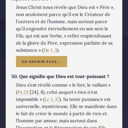
Jésus Christ nous révèle que Dieu est « Père »,
non seulement parce qu’il est le Créateur de
l’univers et de l’homme, mais surtout parce
qu’il engendre éternellement en son sein le
Fils, qui est son Verbe, « reflet resplendissant
de la gloire du Père, expression parfaite de sa
substance » (
He 1, 3
).
EN SAVOIR PLUS...
50.
Que signifie que Dieu est tout-puissant ?
Dieu s’est révélé comme « le fort, le vaillant »
(
Ps 23
[24], 8), celui auquel « rien n’est
impossible » (
Lc 1, 37
). Sa toute puissance est
universelle, mystérieuse. Elle se manifeste dans
le fait de créer le monde à partir de rien et
l’homme par amour, mais surtout dans
l’Incarnation et la Résurrection de son Fils,