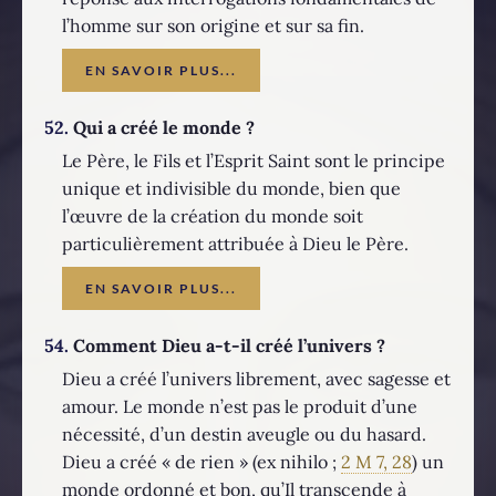
l’homme sur son origine et sur sa fin.
EN SAVOIR PLUS...
52.
Qui a créé le monde ?
Le Père, le Fils et l’Esprit Saint sont le principe
unique et indivisible du monde, bien que
l’œuvre de la création du monde soit
particulièrement attribuée à Dieu le Père.
EN SAVOIR PLUS...
54.
Comment Dieu a-t-il créé l’univers ?
Dieu a créé l’univers librement, avec sagesse et
amour. Le monde n’est pas le produit d’une
nécessité, d’un destin aveugle ou du hasard.
Dieu a créé « de rien » (ex nihilo ;
2 M 7, 28
) un
monde ordonné et bon, qu’Il transcende à