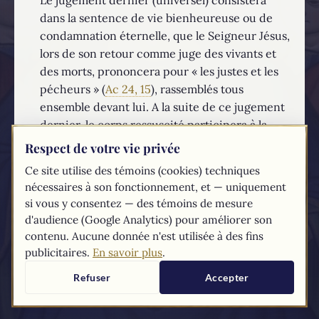
dans la sentence de vie bienheureuse ou de
condamnation éternelle, que le Seigneur Jésus,
lors de son retour comme juge des vivants et
des morts, prononcera pour « les justes et les
pécheurs » (
Ac 24, 15
), rassemblés tous
ensemble devant lui. A la suite de ce jugement
dernier, le corps ressuscité participera à la
rétribution que l’âme a reçue dans le jugement
Respect de votre vie privée
particulier.
Ce site utilise des témoins (cookies) techniques
nécessaires à son fonctionnement, et — uniquement
EN SAVOIR PLUS...
si vous y consentez — des témoins de mesure
d'audience (Google Analytics) pour améliorer son
Les textes du
Compendium
du catéchisme de l'Église catholique sont
contenu. Aucune donnée n'est utilisée à des fins
tirés du
site du Vatican
publicitaires.
En savoir plus
.
Refuser
Accepter