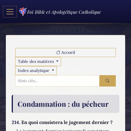
Foi Bible et Apologétique Catholique
Accueil
Table des matières
Index analytique
Condamnation
: du pécheur
214.
En quoi consistera le jugement dernier ?
Le jugement dernier (universel) consistera