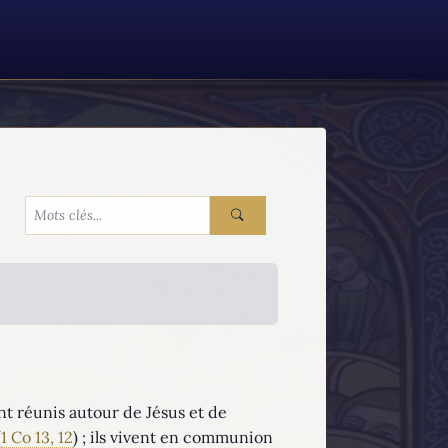
nt réunis autour de Jésus et de
(
1 Co 13, 12
) ; ils vivent en communion