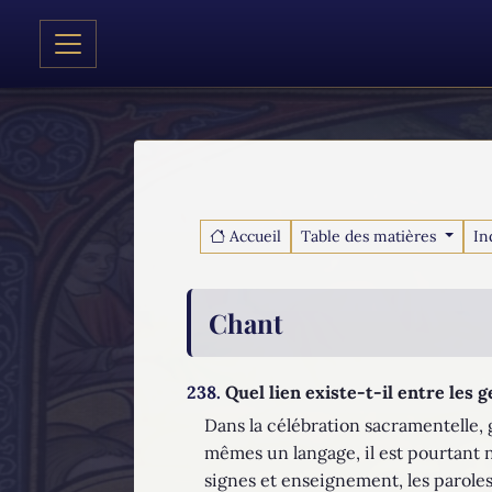
Accueil
Table des matières
In
Chant
238.
Quel lien existe-t-il entre les g
Dans la célébration sacramentelle, 
mêmes un langage, il est pourtant n
signes et enseignement, les paroles e