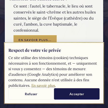
Ce sont : l’autel, le tabernacle, le lieu où sont
conservés le saint-chrême et les autres huiles
saintes, le siège de l’Évêque (cathèdre) ou du
curé, l’ambon, la cuve baptismale, le
confessionnal.
EN SAVOIR PLUS...
Respect de votre vie privée
Les textes du
Compendium
du catéchisme de l'Église catholique sont
Ce site utilise des témoins (cookies) techniques
tirés du
site du Vatican
nécessaires à son fonctionnement, et — uniquement
si vous y consentez — des témoins de mesure
d'audience (Google Analytics) pour améliorer son
contenu. Aucune donnée n'est utilisée à des fins
publicitaires.
En savoir plus
.
Refuser
Accepter