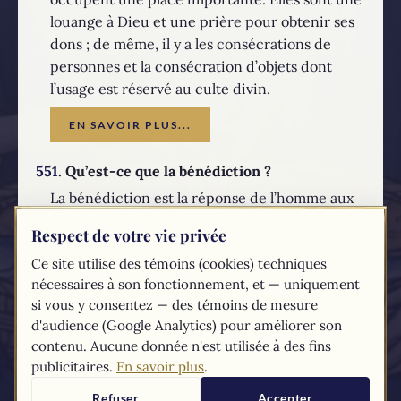
louange à Dieu et une prière pour obtenir ses
dons ; de même, il y a les consécrations de
personnes et la consécration d’objets dont
l’usage est réservé au culte divin.
EN SAVOIR PLUS...
551.
Qu’est-ce que la bénédiction ?
La bénédiction est la réponse de l’homme aux
dons de Dieu.
Respect de votre vie privée
Nous bénissons le Tout-Puissant qui nous a
Ce site utilise des témoins (cookies) techniques
bénis le premier et qui nous comble de ses
nécessaires à son fonctionnement, et — uniquement
dons.
si vous y consentez — des témoins de mesure
EN SAVOIR PLUS...
d'audience (Google Analytics) pour améliorer son
contenu. Aucune donnée n'est utilisée à des fins
publicitaires.
En savoir plus
.
Les textes du
Compendium
du catéchisme de l'Église catholique sont
tirés du
site du Vatican
Refuser
Accepter