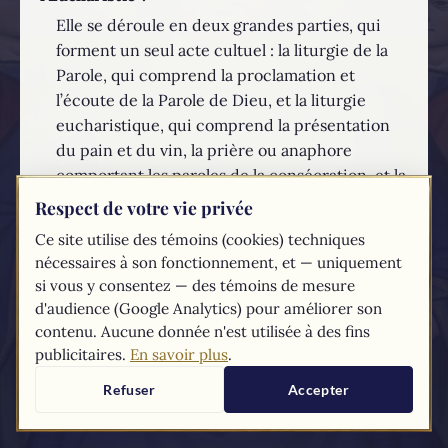
Elle se déroule en deux grandes parties, qui
forment un seul acte cultuel : la liturgie de la
Parole, qui comprend la proclamation et
l’écoute de la Parole de Dieu, et la liturgie
eucharistique, qui comprend la présentation
du pain et du vin, la prière ou anaphore
comportant les paroles de la consécration, et la
communion.
Respect de votre vie privée
Ce site utilise des témoins (cookies) techniques
EN SAVOIR PLUS...
nécessaires à son fonctionnement, et — uniquement
si vous y consentez — des témoins de mesure
Les textes du
Compendium
du catéchisme de l'Église catholique sont
d'audience (Google Analytics) pour améliorer son
tirés du
site du Vatican
contenu. Aucune donnée n'est utilisée à des fins
publicitaires.
En savoir plus
.
Refuser
Accepter