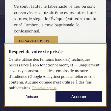
Ce sont : l’autel, le tabernacle, le lieu où sont
conservés le saint-chrême et les autres huiles
saintes, le siège de l’Évêque (cathèdre) ou du
curé, l’ambon, la cuve baptismale, le
confessionnal.
EN SAVOIR PLUS...
Respect de votre vie privée
Les textes du
Compendium
du catéchisme de l'Église catholique sont
Ce site utilise des témoins (cookies) techniques
tirés du
site du Vatican
nécessaires à son fonctionnement, et — uniquement
si vous y consentez — des témoins de mesure
d'audience (Google Analytics) pour améliorer son
contenu. Aucune donnée n'est utilisée à des fins
publicitaires.
En savoir plus
.
Refuser
Accepter