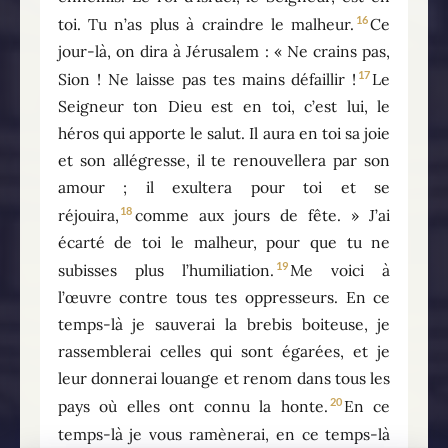
16
toi. Tu n’as plus à craindre le malheur.
Ce
jour-là, on dira à Jérusalem : « Ne crains pas,
17
Sion ! Ne laisse pas tes mains défaillir !
Le
Seigneur ton Dieu est en toi, c’est lui, le
héros qui apporte le salut. Il aura en toi sa joie
et son allégresse, il te renouvellera par son
amour ; il exultera pour toi et se
18
réjouira,
comme aux jours de fête. » J’ai
écarté de toi le malheur, pour que tu ne
19
subisses plus l’humiliation.
Me voici à
l’œuvre contre tous tes oppresseurs. En ce
temps-là je sauverai la brebis boiteuse, je
rassemblerai celles qui sont égarées, et je
leur donnerai louange et renom dans tous les
20
pays où elles ont connu la honte.
En ce
temps-là je vous ramènerai, en ce temps-là