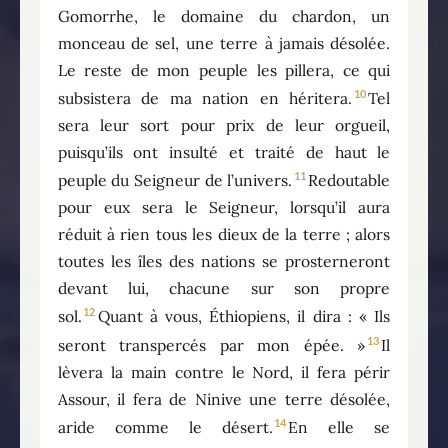
Gomorrhe, le domaine du chardon, un
monceau de sel, une terre à jamais désolée.
Le reste de mon peuple les pillera, ce qui
10
subsistera de ma nation en héritera.
Tel
sera leur sort pour prix de leur orgueil,
puisqu’ils ont insulté et traité de haut le
11
peuple du Seigneur de l’univers.
Redoutable
pour eux sera le Seigneur, lorsqu’il aura
réduit à rien tous les dieux de la terre ; alors
toutes les îles des nations se prosterneront
devant lui, chacune sur son propre
12
sol.
Quant à vous, Éthiopiens, il dira : « Ils
13
seront transpercés par mon épée. »
Il
lèvera la main contre le Nord, il fera périr
Assour, il fera de Ninive une terre désolée,
14
aride comme le désert.
En elle se