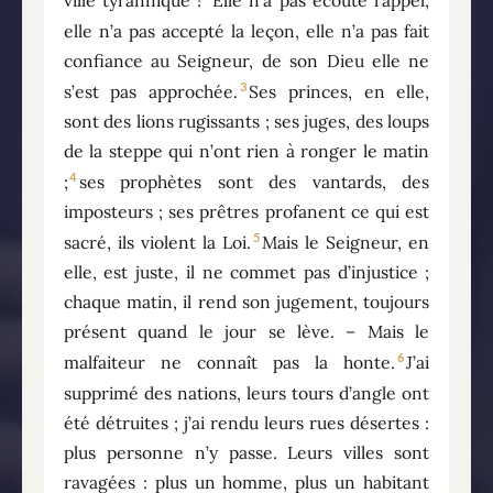
ville tyrannique !
Elle n’a pas écouté l’appel,
elle n’a pas accepté la leçon, elle n’a pas fait
confiance au Seigneur, de son Dieu elle ne
3
s’est pas approchée.
Ses princes, en elle,
sont des lions rugissants ; ses juges, des loups
de la steppe qui n’ont rien à ronger le matin
4
;
ses prophètes sont des vantards, des
imposteurs ; ses prêtres profanent ce qui est
5
sacré, ils violent la Loi.
Mais le Seigneur, en
elle, est juste, il ne commet pas d’injustice ;
chaque matin, il rend son jugement, toujours
présent quand le jour se lève. – Mais le
6
malfaiteur ne connaît pas la honte.
J’ai
supprimé des nations, leurs tours d’angle ont
été détruites ; j’ai rendu leurs rues désertes :
plus personne n’y passe. Leurs villes sont
ravagées : plus un homme, plus un habitant