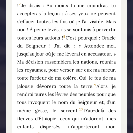
7
!
Je disais : Au moins tu me craindras, tu
accepteras la leçon ; à ses yeux ne peuvent
s’effacer toutes les fois où je l’ai visitée. Mais
non ! À peine levés, ils se sont mis à pervertir
8
toutes leurs actions !
C’est pourquoi : Oracle
du Seigneur ! J’ai dit : « Attendez-moi,
jusqu’au jour où je me lèverai en accusateur. »
Ma décision rassemblera les nations, réunira
les royaumes, pour verser sur eux ma fureur,
toute l’ardeur de ma colère. Oui, le feu de ma
9
jalousie dévorera toute la terre.
Alors, je
rendrai pures les lèvres des peuples pour que
tous invoquent le nom du Seigneur et, d’un
10
même geste, le servent.
D’au-delà des
fleuves d’Éthiopie, ceux qui m’adorent, mes
enfants dispersés, m’apporteront mon