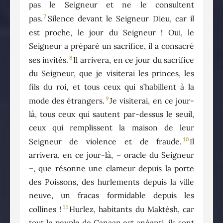
pas le Seigneur et ne le consultent
7
pas.
Silence devant le Seigneur Dieu, car il
est proche, le jour du Seigneur ! Oui, le
Seigneur a préparé un sacrifice, il a consacré
8
ses invités.
Il arrivera, en ce jour du sacrifice
du Seigneur, que je visiterai les princes, les
fils du roi, et tous ceux qui s’habillent à la
9
mode des étrangers.
Je visiterai, en ce jour-
là, tous ceux qui sautent par-dessus le seuil,
ceux qui remplissent la maison de leur
10
Seigneur de violence et de fraude.
Il
arrivera, en ce jour-là, – oracle du Seigneur
–, que résonne une clameur depuis la porte
des Poissons, des hurlements depuis la ville
neuve, un fracas formidable depuis les
11
collines !
Hurlez, habitants du Maktèsh, car
tout le peuple de Canaan est anéanti, ils sont