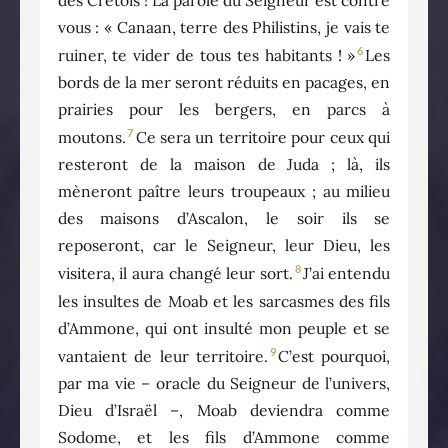
des Crétois ! La parole du Seigneur est contre
vous : « Canaan, terre des Philistins, je vais te
6
ruiner, te vider de tous tes habitants ! »
Les
bords de la mer seront réduits en pacages, en
prairies pour les bergers, en parcs à
7
moutons.
Ce sera un territoire pour ceux qui
resteront de la maison de Juda ; là, ils
mèneront paître leurs troupeaux ; au milieu
des maisons d’Ascalon, le soir ils se
reposeront, car le Seigneur, leur Dieu, les
8
visitera, il aura changé leur sort.
J’ai entendu
les insultes de Moab et les sarcasmes des fils
d’Ammone, qui ont insulté mon peuple et se
9
vantaient de leur territoire.
C’est pourquoi,
par ma vie – oracle du Seigneur de l’univers,
Dieu d’Israël –, Moab deviendra comme
Sodome, et les fils d’Ammone comme