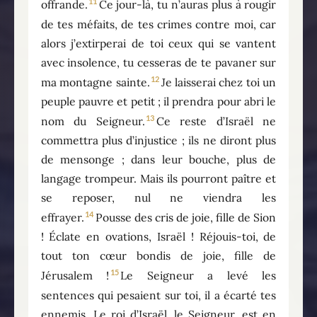
11
offrande.
Ce jour-là, tu n’auras plus à rougir
de tes méfaits, de tes crimes contre moi, car
alors j’extirperai de toi ceux qui se vantent
avec insolence, tu cesseras de te pavaner sur
12
ma montagne sainte.
Je laisserai chez toi un
peuple pauvre et petit ; il prendra pour abri le
13
nom du Seigneur.
Ce reste d’Israël ne
commettra plus d’injustice ; ils ne diront plus
de mensonge ; dans leur bouche, plus de
langage trompeur. Mais ils pourront paître et
se reposer, nul ne viendra les
14
effrayer.
Pousse des cris de joie, fille de Sion
! Éclate en ovations, Israël ! Réjouis-toi, de
tout ton cœur bondis de joie, fille de
15
Jérusalem !
Le Seigneur a levé les
sentences qui pesaient sur toi, il a écarté tes
ennemis. Le roi d’Israël, le Seigneur, est en