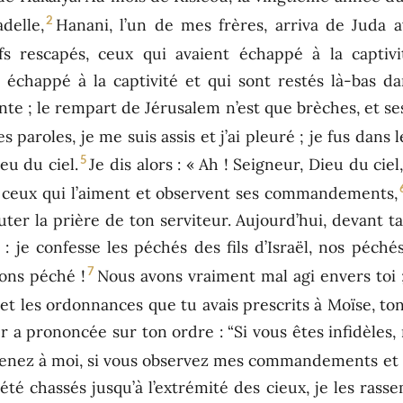
2
delle,
Hanani, l’un de mes frères, arriva de Juda 
fs rescapés, ceux qui avaient échappé à la captivi
 échappé à la captivité et qui sont restés là-bas d
nte ; le rempart de Jérusalem n’est que brèches, et se
s paroles, je me suis assis et j’ai pleuré ; je fus dans 
5
eu du ciel.
Je dis alors : « Ah ! Seigneur, Dieu du cie
té à ceux qui l’aiment et observent ses commandements,
ter la prière de ton serviteur. Aujourd’hui, devant ta
urs : je confesse les péchés des fils d’Israël, nos péc
7
ons péché !
Nous avons vraiment mal agi envers toi 
 les ordonnances que tu avais prescrits à Moïse, ton
 a prononcée sur ton ordre : “Si vous êtes infidèles,
venez à moi, si vous observez mes commandements et 
té chassés jusqu’à l’extrémité des cieux, je les rasse