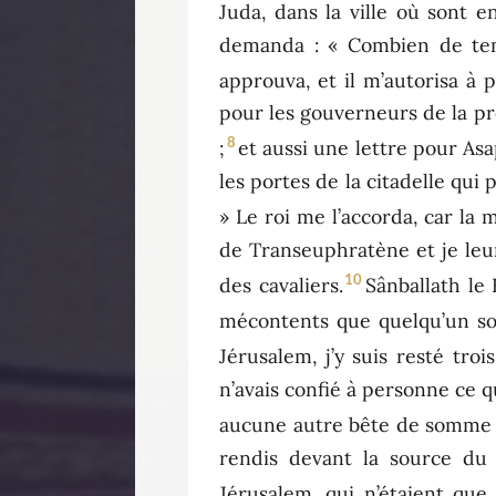
Juda, dans la ville où sont en
demanda : « Combien de temp
approuva, et il m’autorisa à pa
pour les gouverneurs de la pro
8
;
et aussi une lettre pour Asa
les portes de la citadelle qui 
» Le roi me l’accorda, car la
de Transeuphratène et je leur 
10
des cavaliers.
Sânballath le 
mécontents que quelqu’un soit
Jérusalem, j’y suis resté trois
n’avais confié à personne ce q
aucune autre bête de somme
rendis devant la source du 
Jérusalem, qui n’étaient que