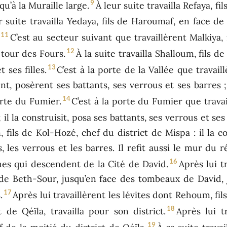
9
u’à la Muraille large.
À leur suite travailla Refaya, fi
r suite travailla Yedaya, fils de Haroumaf, en face de 
11
C’est au secteur suivant que travaillèrent Malkiya, 
12
 tour des Fours.
À la suite travailla Shalloum, fils 
13
 ses filles.
C’est à la porte de la Vallée que travai
ent, posèrent ses battants, ses verrous et ses barres 
14
orte du Fumier.
C’est à la porte du Fumier que travail
l la construisit, posa ses battants, ses verrous et ses
 fils de Kol-Hozé, chef du district de Mispa : il la c
s, les verrous et les barres. Il refit aussi le mur du 
16
hes qui descendent de la Cité de David.
Après lui t
 de Beth-Sour, jusqu’en face des tombeaux de David, ju
17
.
Après lui travaillèrent les lévites dont Rehoum, fil
18
 de Qéïla, travailla pour son district.
Après lui t
19