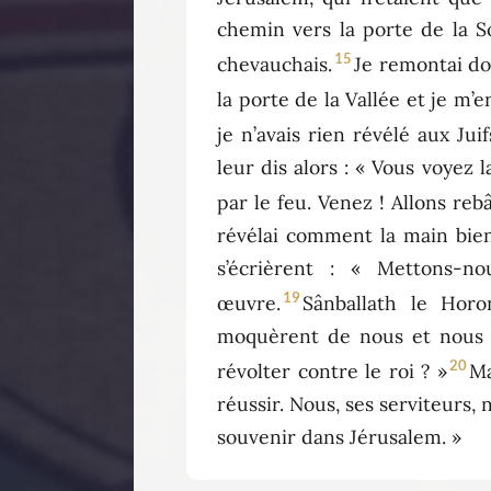
chemin vers la porte de la So
15
chevauchais.
Je remontai do
la porte de la Vallée et je m’e
je n’avais rien révélé aux Jui
leur dis alors : « Vous voyez
par le feu. Venez ! Allons re
révélai comment la main bienf
s’écrièrent : « Mettons-n
19
œuvre.
Sânballath le Horo
moquèrent de nous et nous mé
20
révolter contre le roi ? »
Ma
réussir. Nous, ses serviteurs, 
souvenir dans Jérusalem. »