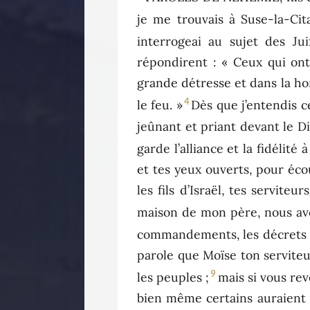
je me trouvais à Suse-la-Cita
interrogeai au sujet des Jui
répondirent : « Ceux qui ont
grande détresse et dans la ho
4
le feu. »
Dès que j’entendis ce
jeûnant et priant devant le Di
garde l’alliance et la fidéli
et tes yeux ouverts, pour écou
les fils d’Israël, tes servite
maison de mon père, nous av
commandements, les décrets et
parole que Moïse ton serviteur
9
les peuples ;
mais si vous re
bien même certains auraient é