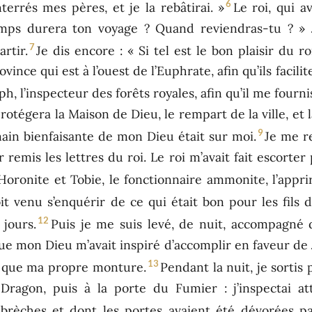
6
terrés mes pères, et je la rebâtirai. »
Le roi, qui a
s durera ton voyage ? Quand reviendras-tu ? » Je
7
rtir.
Je dis encore : « Si tel est le bon plaisir du 
vince qui est à l’ouest de l’Euphrate, afin qu’ils facil
ph, l’inspecteur des forêts royales, afin qu’il me four
protégera la Maison de Dieu, le rempart de la ville, et l
9
 main bienfaisante de mon Dieu était sur moi.
Je me r
remis les lettres du roi. Le roi m’avait fait escorter 
Horonite et Tobie, le fonctionnaire ammonite, l’appri
 venu s’enquérir de ce qui était bon pour les fils d’
12
 jours.
Puis je me suis levé, de nuit, accompagné
ue mon Dieu m’avait inspiré d’accomplir en faveur de 
13
 que ma propre monture.
Pendant la nuit, je sortis 
Dragon, puis à la porte du Fumier : j’inspectai a
 brèches et dont les portes avaient été dévorées pa