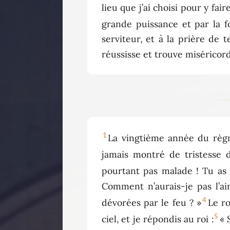
lieu que j’ai choisi pour y fai
grande puissance et par la f
serviteur, et à la prière de 
réussisse et trouve miséricord
1
La vingtième année du règne 
jamais montré de tristesse d
pourtant pas malade ! Tu as 
Comment n’aurais-je pas l’air
4
dévorées par le feu ? »
Le r
5
ciel, et je répondis au roi :
« 