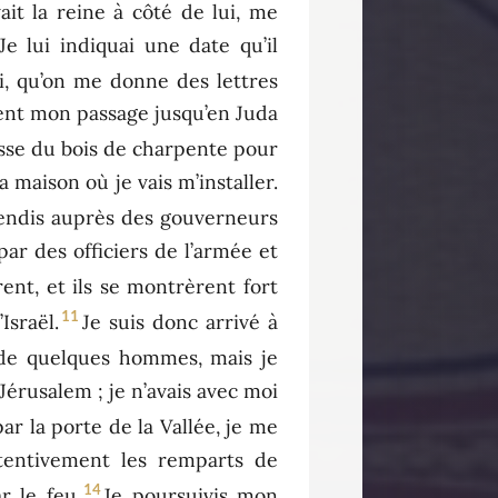
vait la reine à côté de lui, me
 lui indiquai une date qu’il
roi, qu’on me donne des lettres
itent mon passage jusqu’en Juda
nisse du bois de charpente pour
a maison où je vais m’installer.
endis auprès des gouverneurs
par des officiers de l’armée et
rent, et ils se montrèrent fort
11
Israël.
Je suis donc arrivé à
 de quelques hommes, mais je
Jérusalem ; je n’avais avec moi
par la porte de la Vallée, je me
ttentivement les remparts de
14
r le feu.
Je poursuivis mon