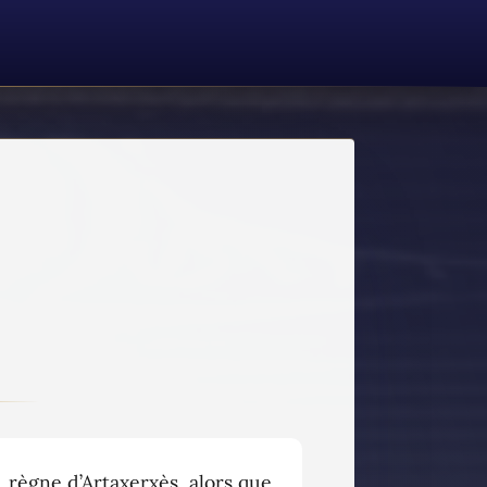
règne d’Artaxerxès, alors que