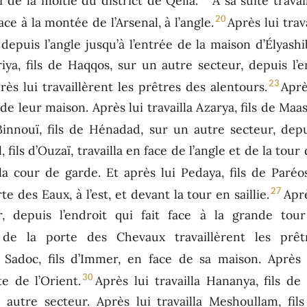
 de la moitié du district de Qéïla.
À sa suite travai
20
ce à la montée de l’Arsenal, à l’angle.
Après lui trav
depuis l’angle jusqu’à l’entrée de la maison d’Élyashi
riya, fils de Haqqos, sur un autre secteur, depuis l’
23
rès lui travaillèrent les prêtres des alentours.
Aprè
e leur maison. Après lui travailla Azarya, fils de Maasé
 Binnouï, fils de Hénadad, sur un autre secteur, dep
l, fils d’Ouzaï, travailla en face de l’angle et de la tour
 la cour de garde. Et après lui Pedaya, fils de Paréo
27
e des Eaux, à l’est, et devant la tour en saillie.
Aprè
, depuis l’endroit qui fait face à la grande tour
 de la porte des Chevaux travaillèrent les prê
 Sadoc, fils d’Immer, en face de sa maison. Après l
30
e de l’Orient.
Après lui travailla Hananya, fils d
n autre secteur. Après lui travailla Meshoullam, fi