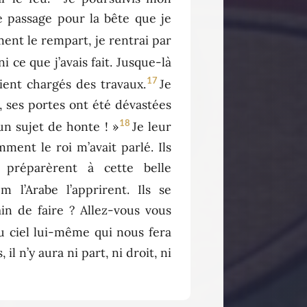
de passage pour la bête que je
ment le rempart, je rentrai par
i ce que j’avais fait. Jusque-là
17
aient chargés des travaux.
Je
, ses portes ont été dévastées
18
un sujet de honte ! »
Je leur
ment le roi m’avait parlé. Ils
 préparèrent à cette belle
 l’Arabe l’apprirent. Ils se
in de faire ? Allez-vous vous
du ciel lui-même qui nous fera
l n’y aura ni part, ni droit, ni