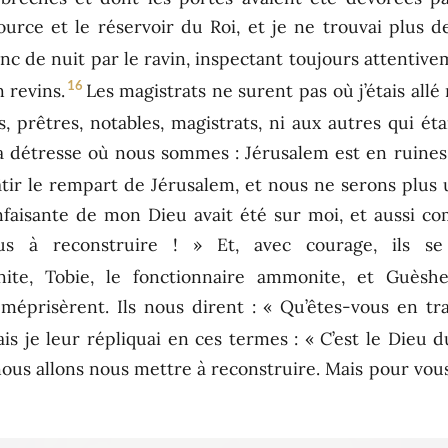
urce et le réservoir du Roi, et je ne trouvai plus 
nc de nuit par le ravin, inspectant toujours attentive
16
n revins.
Les magistrats ne surent pas où j’étais allé n
fs, prêtres, notables, magistrats, ni aux autres qui ét
 la détresse où nous sommes : Jérusalem est en ruines
bâtir le rempart de Jérusalem, et nous ne serons plus 
aisante de mon Dieu avait été sur moi, et aussi com
ous à reconstruire ! » Et, avec courage, ils se
nite, Tobie, le fonctionnaire ammonite, et Guèshem
prisèrent. Ils nous dirent : « Qu’êtes-vous en tra
is je leur répliquai en ces termes : « C’est le Dieu 
nous allons nous mettre à reconstruire. Mais pour vous, i