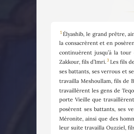
1
Élyashib, le grand prêtre, ai
la consacrèrent et en posèrent
continuèrent jusqu’à la tour
3
Zakkour, fils d’Imri.
Les fils 
ses battants, ses verrous et se
travailla Meshoullam, fils de B
travaillèrent les gens de Teqo
porte Vieille que travaillèren
posèrent ses battants, ses ve
Méronite, ainsi que des hom
leur suite travailla Ouzziel, f