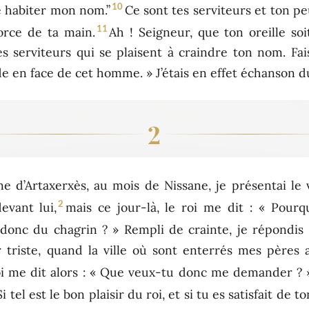
10
re habiter mon nom.”
Ce sont tes serviteurs et ton pe
11
orce de ta main.
Ah ! Seigneur, que ton oreille soi
tes serviteurs qui se plaisent à craindre ton nom. Fai
e en face de cet homme. » J’étais en effet échanson du
2
d’Artaxerxès, au mois de Nissane, je présentai le vin 
2
evant lui,
mais ce jour-là, le roi me dit : « Pourq
donc du chagrin ? » Rempli de crainte, je répondis 
 triste, quand la ville où sont enterrés mes pères 
oi me dit alors : « Que veux-tu donc me demander ? »
Si tel est le bon plaisir du roi, et si tu es satisfait de 