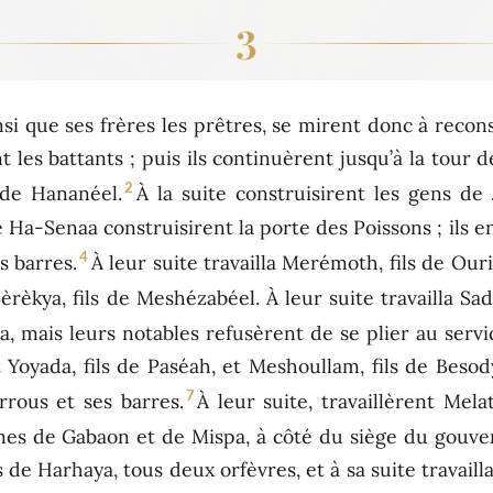
3
nsi que ses frères les prêtres, se mirent donc à reconst
 les battants ; puis ils continuèrent jusqu’à la tour de
2
 de Hananéel.
À la suite construisirent les gens de 
de Ha-Senaa construisirent la porte des Poissons ; ils e
4
s barres.
À leur suite travailla Merémoth, fils de Ouri
èrèkya, fils de Meshézabéel. À leur suite travailla Sad
a, mais leurs notables refusèrent de se plier au servi
t Yoyada, fils de Paséah, et Meshoullam, fils de Besody
7
rrous et ses barres.
À leur suite, travaillèrent Mel
mes de Gabaon et de Mispa, à côté du siège du gouv
ils de Harhaya, tous deux orfèvres, et à sa suite travail