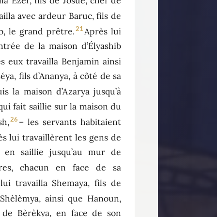
lla Ézer, fils de Josué, chef de
ailla avec ardeur Baruc, fils de
21
b, le grand prêtre.
Après lui
entrée de la maison d’Élyashib
s eux travailla Benjamin ainsi
ya, fils d’Ananya, à côté de sa
uis la maison d’Azarya jusqu’à
 qui fait saillie sur la maison du
26
sh,
– les servants habitaient
s lui travaillèrent les gens de
 en saillie jusqu’au mur de
tres, chacun en face de sa
ui travailla Shemaya, fils de
e Shèlèmya, ainsi que Hanoun,
ls de Bèrèkya, en face de son