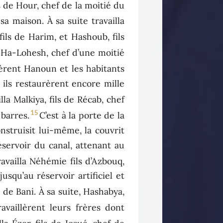
ls de Hour, chef de la moitié du
sa maison. À sa suite travailla
fils de Harim, et Hashoub, fils
de Ha-Lohesh, chef d’une moitié
llèrent Hanoun et les habitants
; ils restaurèrent encore mille
la Malkiya, fils de Récab, chef
15
 barres.
C’est à la porte de la
onstruisit lui-même, la couvrit
réservoir du canal, attenant au
ravailla Néhémie fils d’Azbouq,
squ’au réservoir artificiel et
s de Bani. À sa suite, Hashabya,
ravaillèrent leurs frères dont