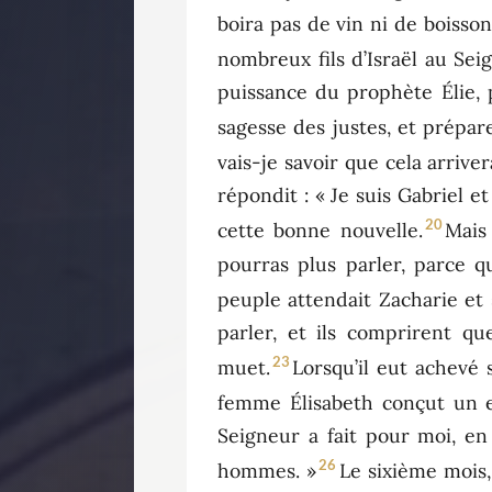
boira pas de vin ni de boisson
nombreux fils d’Israël au Sei
puissance du prophète Élie, p
sagesse des justes, et prépar
vais-je savoir que cela arrive
répondit : « Je suis Gabriel e
20
cette bonne nouvelle.
Mais 
pourras plus parler, parce q
peuple attendait Zacharie et s
parler, et ils comprirent que
23
muet.
Lorsqu’il eut achevé s
femme Élisabeth conçut un enf
Seigneur a fait pour moi, en
26
hommes. »
Le sixième mois,