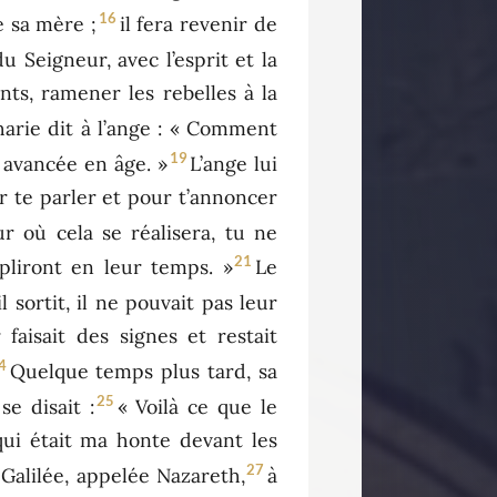
16
e sa mère ;
il fera revenir de
 Seigneur, avec l’esprit et la
nts, ramener les rebelles à la
harie dit à l’ange : « Comment
19
t avancée en âge. »
L’ange lui
ur te parler et pour t’annoncer
ur où cela se réalisera, tu ne
21
mpliront en leur temps. »
Le
 sortit, il ne pouvait pas leur
 faisait des signes et restait
4
Quelque temps plus tard, sa
25
e disait :
« Voilà ce que le
qui était ma honte devant les
27
 Galilée, appelée Nazareth,
à