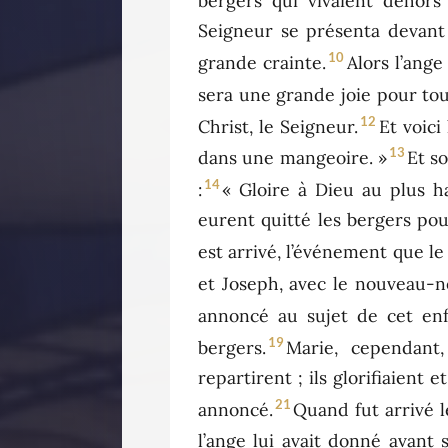
bergers qui vivaient dehors
Seigneur se présenta devant e
10
grande crainte.
Alors l’ange
sera une grande joie pour tou
12
Christ, le Seigneur.
Et voic
13
dans une mangeoire. »
Et s
14
:
« Gloire à Dieu au plus h
eurent quitté les bergers pour
est arrivé, l’événement que le
et Joseph, avec le nouveau-n
annoncé au sujet de cet enf
19
bergers.
Marie, cependant
repartirent ; ils glorifiaient 
21
annoncé.
Quand fut arrivé l
l’ange lui avait donné avant 