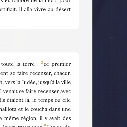
s et l’ombre de la mort, pour
tifiait. Il alla vivre au désert
2
toute la terre –
ce premier
ient se faire recenser, chacun
, vers la Judée, jusqu’à la ville
Il venait se faire recenser avec
ls étaient là, le temps où elle
maillota et le coucha dans une
a même région, il y avait des
9