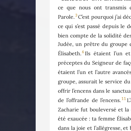
ce que nous ont transmis c
3
Parole.
C’est pourquoi j’ai dé
ce qui s’est passé depuis le d
bien compte de la solidité d
Judée, un prêtre du groupe d
6
Élisabeth.
Ils étaient l’un 
préceptes du Seigneur de faç
étaient l’un et l’autre avancé
groupe, assurait le service du
offrir l’encens dans le sanctu
11
de l’offrande de l’encens.
L
Zacharie fut bouleversé et la c
été exaucée : ta femme Élisab
dans la joie et l’allégresse, e