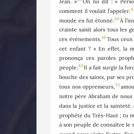
Jean. »
On lui dit : « Pers
6
comment il voulait l’appeler.
64
monde en fut étonné.
À l’in
crainte saisit alors tous les
66
ces événements.
Tous ceux 
cet enfant ? » En effet, la 
prononça ces paroles proph
69
peuple.
Il a fait surgir la f
bouche des saints, par ses pr
72
tous nos oppresseurs,
amour
notre père Abraham de nous r
dans la justice et la sainteté
prophète du Très-Haut ; tu ma
à son peuple de connaître le s