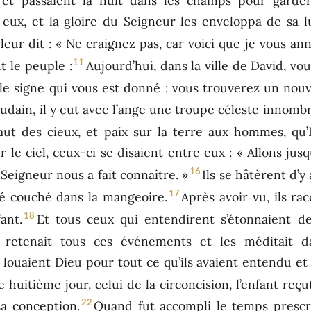
 et passaient la nuit dans les champs pour garder
ux, et la gloire du Seigneur les enveloppa de sa lu
 leur dit : « Ne craignez pas, car voici que je vous 
11
t le peuple :
Aujourd’hui, dans la ville de David, vo
i le signe qui vous est donné : vous trouverez un no
oudain, il y eut avec l’ange une troupe céleste innombr
aut des cieux, et paix sur la terre aux hommes, qu’I
 le ciel, ceux-ci se disaient entre eux : « Allons ju
16
 Seigneur nous a fait connaître. »
Ils se hâtèrent d’y 
17
é couché dans la mangeoire.
Après avoir vu, ils ra
18
ant.
Et tous ceux qui entendirent s’étonnaient de
, retenait tous ces événements et les méditait 
et louaient Dieu pour tout ce qu’ils avaient entendu et
e huitième jour, celui de la circoncision, l’enfant re
22
sa conception.
Quand fut accompli le temps prescri