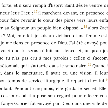
 forte, et il sera rempli d’Esprit Saint dès le ventre d
17
gneur leur Dieu ;
il marchera devant, en présence du
our faire revenir le cœur des pères vers leurs enfa
18
er au Seigneur un peuple bien disposé. »
Alors Zac
ra ? Moi, en effet, je suis un vieillard et ma femme es
t je me tiens en présence de Dieu. J’ai été envoyé po
voici que tu seras réduit au silence et, jusqu’au jo
ue tu n’as pas cru à mes paroles ; celles-ci s’acco
22
’étonnait qu’il s’attarde dans le sanctuaire.
Quand il
, dans le sanctuaire, il avait eu une vision. Il leur
2
on temps de service liturgique, il repartit chez lui.
ant. Pendant cinq mois, elle garda le secret. Elle s
 ces jours où il a posé son regard pour effacer ce 
 l’ange Gabriel fut envoyé par Dieu dans une ville de