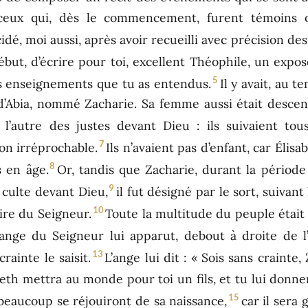
eux qui, dès le commencement, furent témoins oc
cidé, moi aussi, après avoir recueilli avec précision d
ébut, d’écrire pour toi, excellent Théophile, un exposé
5
es enseignements que tu as entendus.
Il y avait, au 
’Abia, nommé Zacharie. Sa femme aussi était descenda
et l’autre des justes devant Dieu : ils suivaient 
7
on irréprochable.
Ils n’avaient pas d’enfant, car Élisab
8
s en âge.
Or, tandis que Zacharie, durant la période
9
 culte devant Dieu,
il fut désigné par le sort, suivant
10
aire du Seigneur.
Toute la multitude du peuple était 
’ange du Seigneur lui apparut, debout à droite de l’
13
rainte le saisit.
L’ange lui dit : « Sois sans crainte,
eth mettra au monde pour toi un fils, et tu lui donne
15
t beaucoup se réjouiront de sa naissance,
car il sera 