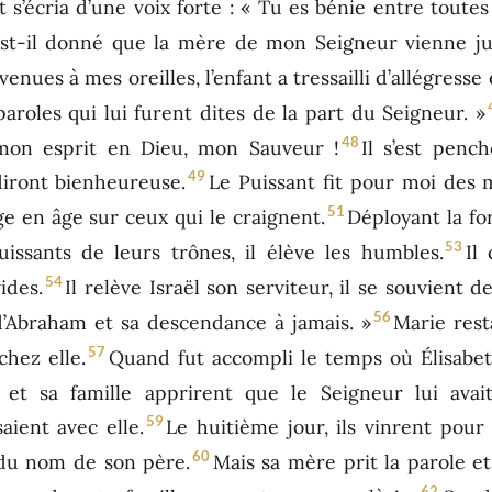
t s’écria d’une voix forte : « Tu es bénie entre toutes
est-il donné que la mère de mon Seigneur vienne ju
enues à mes oreilles, l’enfant a tressailli d’allégresse
aroles qui lui furent dites de la part du Seigneur. »
48
mon esprit en Dieu, mon Sauveur !
Il s’est penc
49
iront bienheureuse.
Le Puissant fit pour moi des 
51
ge en âge sur ceux qui le craignent.
Déployant la for
53
uissants de leurs trônes, il élève les humbles.
Il
54
ides.
Il relève Israël son serviteur, il se souvient 
56
 d’Abraham et sa descendance à jamais. »
Marie rest
57
chez elle.
Quand fut accompli le temps où Élisabeth
s et sa famille apprirent que le Seigneur lui ava
59
saient avec elle.
Le huitième jour, ils vinrent pour l
60
, du nom de son père.
Mais sa mère prit la parole et 
62