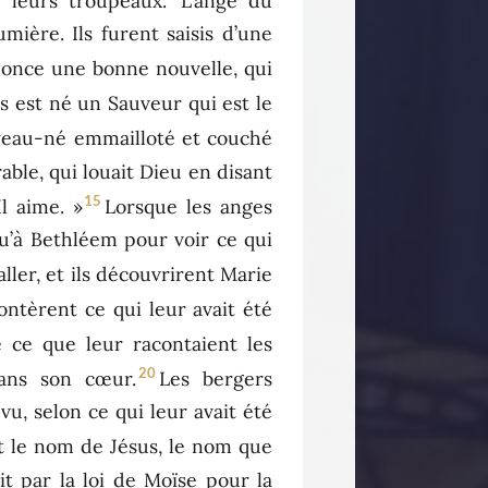
 leurs troupeaux.
L’ange du
mière. Ils furent saisis d’une
annonce une bonne nouvelle, qui
us est né un Sauveur qui est le
uveau-né emmailloté et couché
able, qui louait Dieu en disant
15
l aime. »
Lorsque les anges
squ’à Bethléem pour voir ce qui
aller, et ils découvrirent Marie
contèrent ce qui leur avait été
 ce que leur racontaient les
20
dans son cœur.
Les bergers
 vu, selon ce qui leur avait été
çut le nom de Jésus, le nom que
t par la loi de Moïse pour la