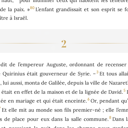
 haut,
pour illuminer ceux qui habitent les ténèbre
80
e la paix. »
L’enfant grandissait et son esprit se for
tre à Israël.
2
édit de l’empereur Auguste, ordonnant de recenser 
3
 Quirinius était gouverneur de Syrie. –
Et tous alla
 lui aussi, monta de Galilée, depuis la ville de Nazareth
5
était en effet de la maison et de la lignée de David.
6
dée en mariage et qui était enceinte.
Or, pendant qu’i
7
Et elle mit au monde son fils premier-né ; elle l’em
8
pas de place pour eux dans la salle commune.
Dans l