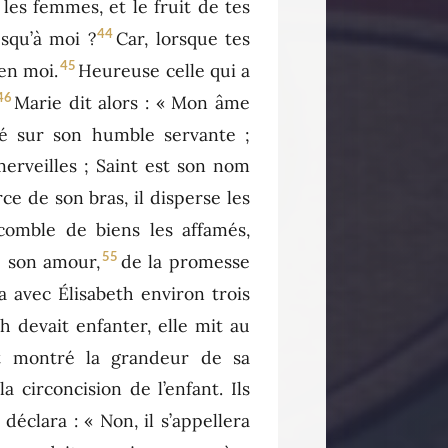
 les femmes, et le fruit de tes
44
squ’à moi ?
Car, lorsque tes
45
 en moi.
Heureuse celle qui a
46
Marie dit alors : « Mon âme
hé sur son humble servante ;
merveilles ; Saint est son nom
ce de son bras, il disperse les
 comble de biens les affamés,
55
de son amour,
de la promesse
a avec Élisabeth environ trois
 devait enfanter, elle mit au
it montré la grandeur de sa
a circoncision de l’enfant. Ils
déclara : « Non, il s’appellera