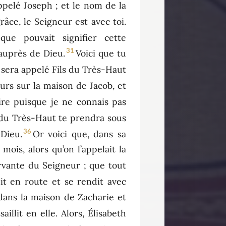
pelé Joseph ; et le nom de la
râce, le Seigneur est avec toi.
ue pouvait signifier cette
31
 auprès de Dieu.
Voici que tu
il sera appelé Fils du Très-Haut
urs sur la maison de Jacob, et
aire puisque je ne connais pas
ce du Très-Haut te prendra sous
36
 Dieu.
Or voici que, dans sa
 mois, alors qu’on l’appelait la
servante du Seigneur ; que tout
it en route et se rendit avec
 dans la maison de Zacharie et
illit en elle. Alors, Élisabeth