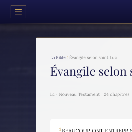
La Bible
Évangile selon saint Luc
Évangile selon 
Lc · Nouveau Testament · 24 chapitres
1
BEAUCOUP ONT ENTREPRIS de