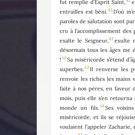
42
fut remplie d’Esprit Saint,
e
43
entrailles est béni.
D’où m’
paroles de salutation sont parv
cru à l’accomplissement des p
47
exalte le Seigneur,
exulte 
désormais tous les âges me d
50
!
Sa miséricorde s’étend d’â
52
superbes.
Il renverse les p
renvoie les riches les mains v
faite à nos pères, en faveur
mois, puis elle s’en retourna 
58
monde un fils.
Ses voisin
miséricorde, et ils se réjouis
voulaient l’appeler Zacharie
61