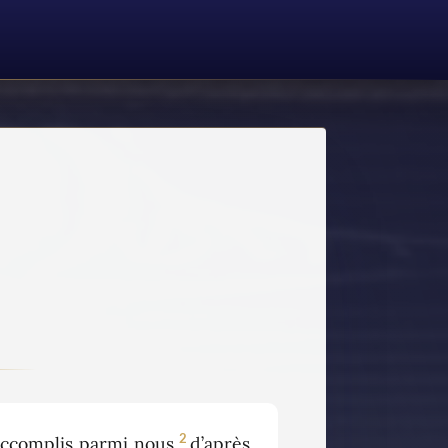
2
complis parmi nous,
d’après