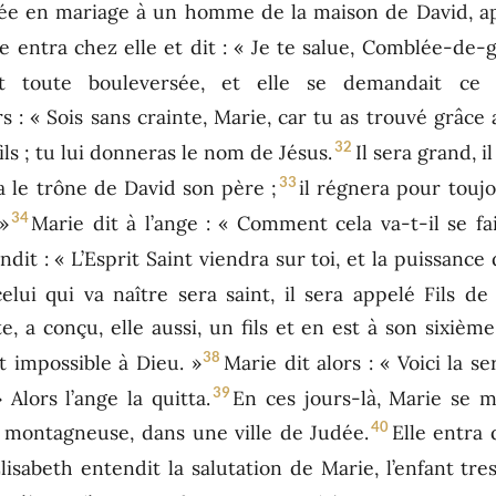
rdée en mariage à un homme de la maison de David, ap
e entra chez elle et dit : « Je te salue, Comblée-de-g
ut toute bouleversée, et elle se demandait ce q
ors : « Sois sans crainte, Marie, car tu as trouvé grâce
32
ils ; tu lui donneras le nom de Jésus.
Il sera grand, 
33
a le trône de David son père ;
il régnera pour toujo
34
»
Marie dit à l’ange : « Comment cela va-t-il se f
ndit : « L’Esprit Saint viendra sur toi, et la puissan
lui qui va naître sera saint, il sera appelé Fils de
te, a conçu, elle aussi, un fils et en est à son sixième
38
t impossible à Dieu. »
Marie dit alors : « Voici la 
39
Alors l’ange la quitta.
En ces jours-là, Marie se m
40
 montagneuse, dans une ville de Judée.
Elle entra
isabeth entendit la salutation de Marie, l’enfant tressa