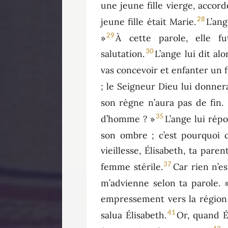
une jeune fille vierge, acco
28
jeune fille était Marie.
L’ang
29
»
À cette parole, elle f
30
salutation.
L’ange lui dit al
vas concevoir et enfanter un f
; le Seigneur Dieu lui donner
son règne n’aura pas de fin. 
35
d’homme ? »
L’ange lui répo
son ombre ; c’est pourquoi ce
vieillesse, Élisabeth, ta paren
37
femme stérile.
Car rien n’es
m’advienne selon ta parole. » 
empressement vers la région
41
salua Élisabeth.
Or, quand Él