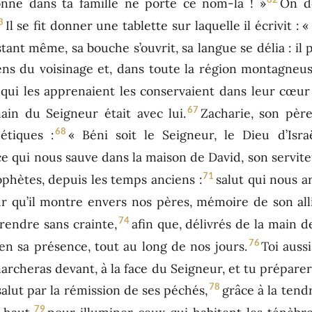
onne dans ta famille ne porte ce nom-là ! »
On d
3
Il se fit donner une tablette sur laquelle il écrivit : 
stant même, sa bouche s’ouvrit, sa langue se délia : il p
 gens du voisinage et, dans toute la région montagneu
qui les apprenaient les conservaient dans leur cœur 
67
main du Seigneur était avec lui.
Zacharie, son père
68
étiques :
« Béni soit le Seigneur, le Dieu d’Isra
orce qui nous sauve dans la maison de David, son servite
71
ophètes, depuis les temps anciens :
salut qui nous a
 qu’il montre envers nos pères, mémoire de son alli
74
endre sans crainte,
afin que, délivrés de la main 
76
, en sa présence, tout au long de nos jours.
Toi aussi
rcheras devant, à la face du Seigneur, et tu prépare
78
alut par la rémission de ses péchés,
grâce à la tend
79