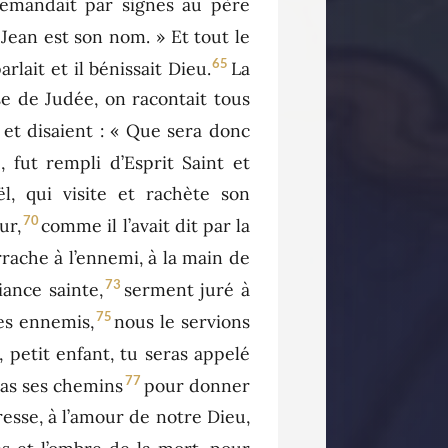
emandait par signes au père
« Jean est son nom. » Et tout le
65
arlait et il bénissait Dieu.
La
se de Judée, on racontait tous
et disaient : « Que sera donc
, fut rempli d’Esprit Saint et
ël, qui visite et rachète son
70
ur,
comme il l’avait dit par la
rrache à l’ennemi, à la main de
73
ance sainte,
serment juré à
75
des ennemis,
nous le servions
, petit enfant, tu seras appelé
77
ras ses chemins
pour donner
resse, à l’amour de notre Dieu,