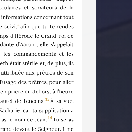
ulaires et serviteurs de la
es informations concernant tout
4
 suivi,
afin que tu te rendes
temps d’Hérode le Grand, roi de
nte d’Aaron ; elle s’appelait
tous les commandements et les
eth était stérile et, de plus, ils
 attribuée aux prêtres de son
 l’usage des prêtres, pour aller
en prière au dehors, à l’heure
12
autel de l’encens.
À sa vue,
 Zacharie, car ta supplication a
14
ras le nom de Jean.
Tu seras
grand devant le Seigneur. Il ne