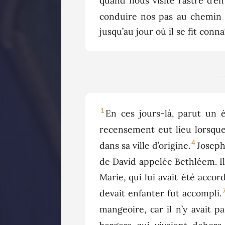
quand nous visite l’astre d’en
conduire nos pas au chemin d
jusqu’au jour où il se fit connaî
1
En ces jours-là, parut un 
recensement eut lieu lorsque
4
dans sa ville d’origine.
Joseph,
de David appelée Bethléem. Il 
Marie, qui lui avait été accor
devait enfanter fut accompli.
mangeoire, car il n’y avait 