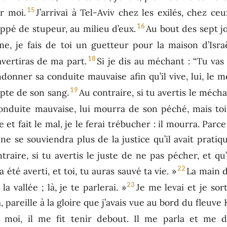
15
r moi.
J’arrivai à Tel-Aviv chez les exilés, chez ce
16
rappé de stupeur, au milieu d’eux.
Au bout des sept j
me, je fais de toi un guetteur pour la maison d’Isr
18
vertiras de ma part.
Si je dis au méchant : “Tu vas 
andonner sa conduite mauvaise afin qu’il vive, lui, l
19
pte de son sang.
Au contraire, si tu avertis le mécha
nduite mauvaise, lui mourra de son péché, mais toi,
 et fait le mal, je le ferai trébucher : il mourra. Parce 
ne se souviendra plus de la justice qu’il avait pratiq
traire, si tu avertis le juste de ne pas pécher, et qu’
22
a été averti, et toi, tu auras sauvé ta vie. »
La main d
23
a vallée ; là, je te parlerai. »
Je me levai et je sort
, pareille à la gloire que j’avais vue au bord du fleuve
en moi, il me fit tenir debout. Il me parla et me 