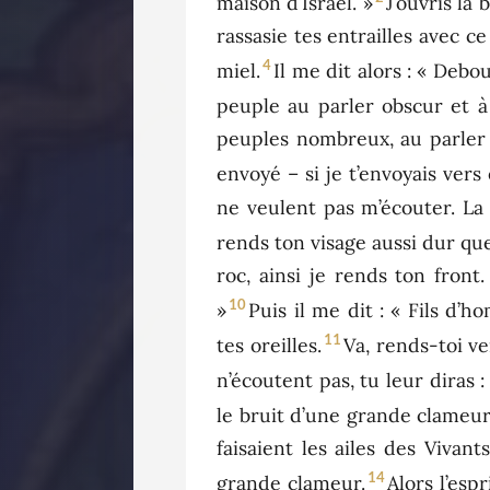
maison d’Israël. »
J’ouvris la
rassasie tes entrailles avec 
4
miel.
Il me dit alors : « Debou
peuple au parler obscur et à l
peuples nombreux, au parler o
envoyé – si je t’envoyais vers 
ne veulent pas m’écouter. La 
rends ton visage aussi dur que
roc, ainsi je rends ton front
10
»
Puis il me dit : « Fils d’
11
tes oreilles.
Va, rends-toi ver
n’écoutent pas, tu leur diras :
le bruit d’une grande clameur 
faisaient les ailes des Vivant
14
grande clameur.
Alors l’espr