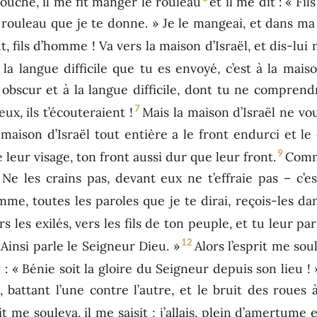
 bouche, il me fit manger le rouleau
et il me dit : « F
ce rouleau que je te donne. » Je le mangeai, et dans 
t, fils d’homme ! Va vers la maison d’Israël, et dis-lui
a langue difficile que tu es envoyé, c’est à la maison
bscur et à la langue difficile, dont tu ne comprendr
7
eux, ils t’écouteraient !
Mais la maison d’Israël ne vou
maison d’Israël tout entière a le front endurci et le
9
 leur visage, ton front aussi dur que leur front.
Comm
. Ne les crains pas, devant eux ne t’effraie pas – c’
homme, toutes les paroles que je te dirai, reçois-les 
s les exilés, vers les fils de ton peuple, et tu leur par
12
 Ainsi parle le Seigneur Dieu. »
Alors l’esprit me sou
: « Bénie soit la gloire du Seigneur depuis son lieu ! 
s, battant l’une contre l’autre, et le bruit des roues 
it me souleva, il me saisit ; j’allais, plein d’amertume 