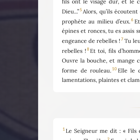
fils ont le visage dur, et le 
5
Dieu...”
Alors, qu’ils écoutent
6
prophète au milieu d’eux.
Et
épines et ronces, tu es assis s
7
engeance de rebelles !
Tu leu
8
rebelles !
Et toi, fils d’hom
Ouvre la bouche, et mange c
10
forme de rouleau.
Elle le
lamentations, plaintes et clam
1
Le Seigneur me dit : « Fils
2