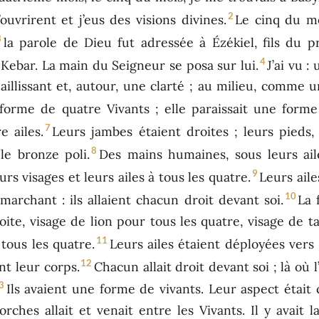
2
ouvrirent et j’eus des visions divines.
Le cinq du mo
3
la parole de Dieu fut adressée à Ézékiel, fils du p
4
Kebar. La main du Seigneur se posa sur lui.
J’ai vu 
aillissant et, autour, une clarté ; au milieu, comme 
 forme de quatre Vivants ; elle paraissait une form
7
e ailes.
Leurs jambes étaient droites ; leurs pieds,
8
le bronze poli.
Des mains humaines, sous leurs ail
9
urs visages et leurs ailes à tous les quatre.
Leurs aile
10
marchant : ils allaient chacun droit devant soi.
La 
oite, visage de lion pour tous les quatre, visage de 
11
 tous les quatre.
Leurs ailes étaient déployées vers 
12
nt leur corps.
Chacun allait droit devant soi ; là où l’e
3
Ils avaient une forme de vivants. Leur aspect étai
ches allait et venait entre les Vivants. Il y avait la