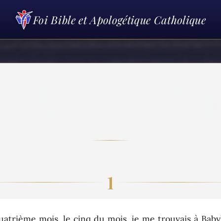
Foi Bible et Apologétique Catholique
1
rième mois, le cinq du mois, je me trouvais à Babyl