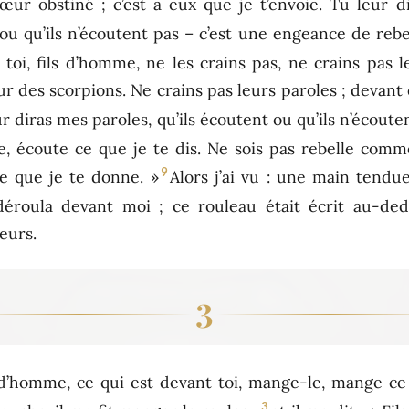
cœur obstiné ; c’est à eux que je t’envoie. Tu leur d
 ou qu’ils n’écoutent pas – c’est une engeance de rebell
 toi, fils d’homme, ne les crains pas, ne crains pas l
ur des scorpions. Ne crains pas leurs paroles ; devant 
r diras mes paroles, qu’ils écoutent ou qu’ils n’écout
me, écoute ce que je te dis. Ne sois pas rebelle com
9
e que je te donne. »
Alors j’ai vu : une main tendu
 déroula devant moi ; ce rouleau était écrit au-de
eurs.
3
 d’homme, ce qui est devant toi, mange-le, mange ce r
3