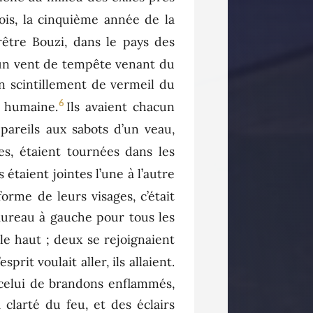
is, la cinquième année de la
rêtre Bouzi, dans le pays des
: un vent de tempête venant du
un scintillement de vermeil du
6
e humaine.
Ils avaient chacun
 pareils aux sabots d’un veau,
es, étaient tournées dans les
s étaient jointes l’une à l’autre
forme de leurs visages, c’était
taureau à gauche pour tous les
le haut ; deux se rejoignaient
sprit voulait aller, ils allaient.
t celui de brandons enflammés,
 clarté du feu, et des éclairs