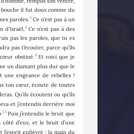
ils d’homme, remplis ton ventre,
ma bouche il fut doux comme du
5
 mes paroles.
Ce n’est pas à un
6
 d’Israël.
Ce n’est pas à des
ais pas les paroles, que tu es
dra pas t’écouter, parce qu’ils
8
 cœur obstiné.
Et voici que je
e un diamant plus dur que le
est une engeance de rebelles !
dans ton cœur, écoute de toutes
leras. Qu’ils écoutent ou qu’ils
leva et j’entendis derrière moi
13
»
Puis j’entendis le bruit que
à côté d’eux, et le bruit d’une
et l’esprit enfiévré ; la main du