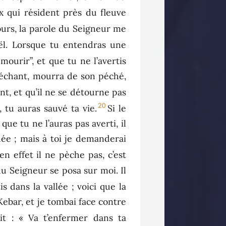
ux qui résident près du fleuve
ours, la parole du Seigneur me
aël. Lorsque tu entendras une
mourir”, et que tu ne l’avertis
e méchant, mourra de son péché,
nt, et qu’il ne se détourne pas
20
 tu auras sauvé ta vie.
Si le
que tu ne l’auras pas averti, il
uée ; mais à toi je demanderai
en effet il ne pèche pas, c’est
u Seigneur se posa sur moi. Il
is dans la vallée ; voici que la
 Kebar, et je tombai face contre
dit : « Va t’enfermer dans ta