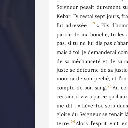
Seigneur pesait durement su
Kebar. J’y restai sept jours, f
17
fut adressée :
« Fils d’hom
parole de ma bouche, tu les a
pas, si tu ne lui dis pas d’ab
mais à toi, je demanderai com
de sa méchanceté et de sa co
juste se détourne de sa justice
mourra de son péché, et l’on 
21
compte de son sang.
Au con
certain, il vivra parce qu’il aur
me dit : « Lève-toi, sors dans l
gloire du Seigneur se tenait là
24
terre.
Alors l’esprit vint 