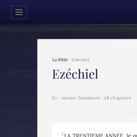
La Bible
Ezéchiel
Ezéchiel
Ez · Ancien Testament · 48 chapitres
1
LA TRENTIEME ANNEE, le quat