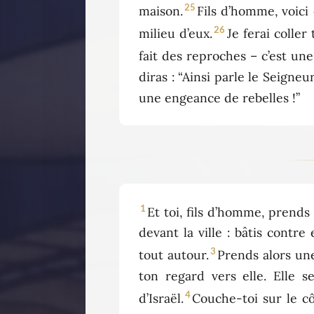
25
maison.
Fils d’homme, voici 
26
milieu d’eux.
Je ferai colle
fait des reproches – c’est un
diras : “Ainsi parle le Seigneu
une engeance de rebelles !”
1
Et toi, fils d’homme, prends
devant la ville : bâtis contr
3
tout autour.
Prends alors une 
ton regard vers elle. Elle s
4
d’Israël.
Couche-toi sur le cô