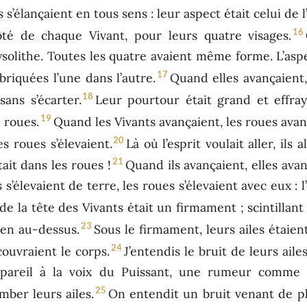
s s’élançaient en tous sens : leur aspect était celui de l’
16
ôté de chaque Vivant, pour leurs quatre visages.
ysolithe. Toutes les quatre avaient même forme. L’aspe
17
briquées l’une dans l’autre.
Quand elles avançaient, 
18
sans s’écarter.
Leur pourtour était grand et effray
19
 roues.
Quand les Vivants avançaient, les roues avan
20
es roues s’élevaient.
Là où l’esprit voulait aller, ils 
21
tait dans les roues !
Quand ils avançaient, elles avan
s s’élevaient de terre, les roues s’élevaient avec eux : 
e la tête des Vivants était un firmament ; scintillant
23
bien au-dessus.
Sous le firmament, leurs ailes étaient
24
couvraient le corps.
J’entendis le bruit de leurs aile
pareil à la voix du Puissant, une rumeur comme c
25
omber leurs ailes.
On entendit un bruit venant de p