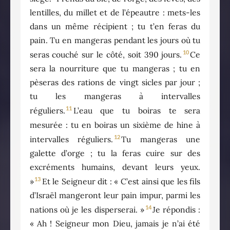
lentilles, du millet et de l’épeautre : mets-les
dans un même récipient ; tu t’en feras du
pain. Tu en mangeras pendant les jours où tu
10
seras couché sur le côté, soit 390 jours.
Ce
sera la nourriture que tu mangeras ; tu en
pèseras des rations de vingt sicles par jour ;
tu les mangeras à intervalles
11
réguliers.
L’eau que tu boiras te sera
mesurée : tu en boiras un sixième de hine à
12
intervalles réguliers.
Tu mangeras une
galette d’orge ; tu la feras cuire sur des
excréments humains, devant leurs yeux.
13
»
Et le Seigneur dit : « C’est ainsi que les fils
d’Israël mangeront leur pain impur, parmi les
14
nations où je les disperserai. »
Je répondis :
« Ah ! Seigneur mon Dieu, jamais je n’ai été