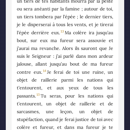
un tiers de tes habitants mourra par la peste
ou sera anéanti par la famine ; autour de toi,
un tiers tombera par l’épée ; le dernier tiers,
je le disperserai à tous les vents, et je tirerai
13
l’épée derrière eux.
Ma colère ira jusqu’au
bout, sur eux ma fureur sera assouvie et
j’aurai ma revanche. Alors ils sauront que Je
suis le Seigneur : j’ai parlé dans mon ardeur
jalouse, allant jusqu’au bout de ma fureur
14
contre eux.
Je ferai de toi une ruine, un
objet de raillerie parmi les nations qui
t’entourent, et aux yeux de tous les
15
passants.
Tu seras, pour les nations qui
t’entourent, un objet de raillerie et de
sarcasmes, une leçon, un objet de
stupéfaction, quand je ferai justice de toi avec
colère et fureur, et dans ma fureur je te