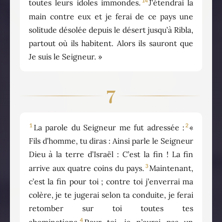
14
toutes leurs idoles immondes.
J’étendrai la
main contre eux et je ferai de ce pays une
solitude désolée depuis le désert jusqu’à Ribla,
partout où ils habitent. Alors ils sauront que
Je suis le Seigneur. »
7
1
2
La parole du Seigneur me fut adressée :
«
Fils d’homme, tu diras : Ainsi parle le Seigneur
Dieu à la terre d’Israël : C’est la fin ! La fin
3
arrive aux quatre coins du pays.
Maintenant,
c’est la fin pour toi ; contre toi j’enverrai ma
colère, je te jugerai selon ta conduite, je ferai
retomber sur toi toutes tes
4