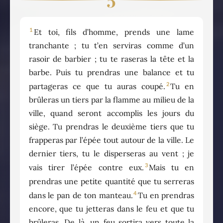
5
1
Et toi, fils d’homme, prends une lame
tranchante ; tu t’en serviras comme d’un
rasoir de barbier ; tu te raseras la tête et la
barbe. Puis tu prendras une balance et tu
2
partageras ce que tu auras coupé.
Tu en
brûleras un tiers par la flamme au milieu de la
ville, quand seront accomplis les jours du
siège. Tu prendras le deuxième tiers que tu
frapperas par l’épée tout autour de la ville. Le
dernier tiers, tu le disperseras au vent ; je
3
vais tirer l’épée contre eux.
Mais tu en
prendras une petite quantité que tu serreras
4
dans le pan de ton manteau.
Tu en prendras
encore, que tu jetteras dans le feu et que tu
brûleras. De là, un feu sortira vers toute la