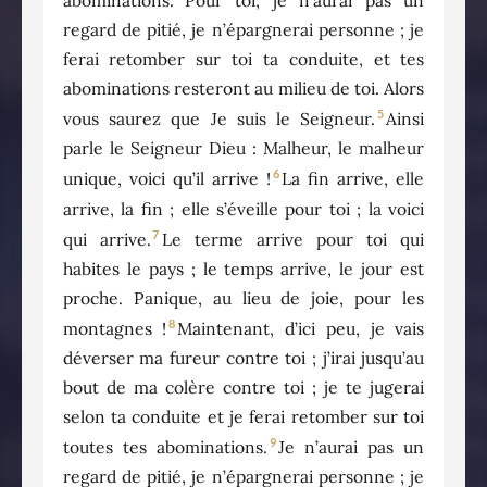
abominations.
Pour toi, je n’aurai pas un
regard de pitié, je n’épargnerai personne ; je
ferai retomber sur toi ta conduite, et tes
abominations resteront au milieu de toi. Alors
5
vous saurez que Je suis le Seigneur.
Ainsi
parle le Seigneur Dieu : Malheur, le malheur
6
unique, voici qu’il arrive !
La fin arrive, elle
arrive, la fin ; elle s’éveille pour toi ; la voici
7
qui arrive.
Le terme arrive pour toi qui
habites le pays ; le temps arrive, le jour est
proche. Panique, au lieu de joie, pour les
8
montagnes !
Maintenant, d’ici peu, je vais
déverser ma fureur contre toi ; j’irai jusqu’au
bout de ma colère contre toi ; je te jugerai
selon ta conduite et je ferai retomber sur toi
9
toutes tes abominations.
Je n’aurai pas un
regard de pitié, je n’épargnerai personne ; je