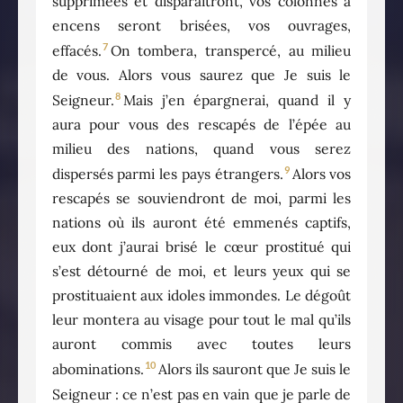
supprimées et disparaîtront, vos colonnes à
encens seront brisées, vos ouvrages,
7
effacés.
On tombera, transpercé, au milieu
de vous. Alors vous saurez que Je suis le
8
Seigneur.
Mais j’en épargnerai, quand il y
aura pour vous des rescapés de l’épée au
milieu des nations, quand vous serez
9
dispersés parmi les pays étrangers.
Alors vos
rescapés se souviendront de moi, parmi les
nations où ils auront été emmenés captifs,
eux dont j’aurai brisé le cœur prostitué qui
s’est détourné de moi, et leurs yeux qui se
prostituaient aux idoles immondes. Le dégoût
leur montera au visage pour tout le mal qu’ils
auront commis avec toutes leurs
10
abominations.
Alors ils sauront que Je suis le
Seigneur : ce n’est pas en vain que je parle de