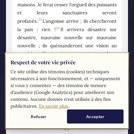
maisons. Je ferai cesser l’orgueil des puissants
et leurs sanctuaires seront
25
profanés.
L’angoisse arrive ; ils chercheront
26
la paix : rien !
Il arrivera désastre sur
désastre, mauvaise nouvelle sur mauvaise
nouvelle ; ils quémanderont une vision au
prophète ; l’instruction manquera au prêtre,
27
Respect de votre vie privée
le conseil, aux anciens.
Le roi portera le
deuil, le prince se vêtira de désolation, les
Ce site utilise des témoins (cookies) techniques
mains des gens du pays trembleront. J’agirai
nécessaires à son fonctionnement, et — uniquement
si vous y consentez — des témoins de mesure
envers eux d’après leur conduite, je les
d'audience (Google Analytics) pour améliorer son
jugerai selon leurs jugements. Alors ils
contenu. Aucune donnée n'est utilisée à des fins
sauront que Je suis le Seigneur. »
publicitaires.
En savoir plus
.
Refuser
Accepter
8