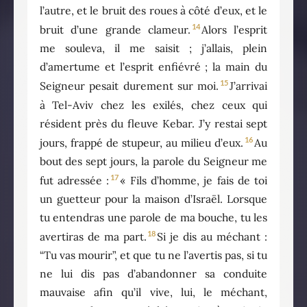
l’autre, et le bruit des roues à côté d’eux, et le
14
bruit d’une grande clameur.
Alors l’esprit
me souleva, il me saisit ; j’allais, plein
d’amertume et l’esprit enfiévré ; la main du
15
Seigneur pesait durement sur moi.
J’arrivai
à Tel-Aviv chez les exilés, chez ceux qui
résident près du fleuve Kebar. J’y restai sept
16
jours, frappé de stupeur, au milieu d’eux.
Au
bout des sept jours, la parole du Seigneur me
17
fut adressée :
« Fils d’homme, je fais de toi
un guetteur pour la maison d’Israël. Lorsque
tu entendras une parole de ma bouche, tu les
18
avertiras de ma part.
Si je dis au méchant :
“Tu vas mourir”, et que tu ne l’avertis pas, si tu
ne lui dis pas d’abandonner sa conduite
mauvaise afin qu’il vive, lui, le méchant,