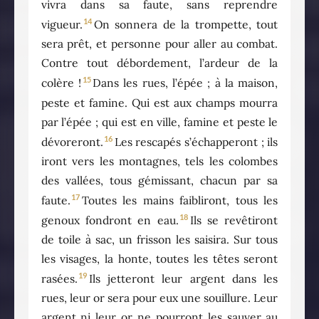
vivra dans sa faute, sans reprendre
14
vigueur.
On sonnera de la trompette, tout
sera prêt, et personne pour aller au combat.
Contre tout débordement, l’ardeur de la
15
colère !
Dans les rues, l’épée ; à la maison,
peste et famine. Qui est aux champs mourra
par l’épée ; qui est en ville, famine et peste le
16
dévoreront.
Les rescapés s’échapperont ; ils
iront vers les montagnes, tels les colombes
des vallées, tous gémissant, chacun par sa
17
faute.
Toutes les mains faibliront, tous les
18
genoux fondront en eau.
Ils se revêtiront
de toile à sac, un frisson les saisira. Sur tous
les visages, la honte, toutes les têtes seront
19
rasées.
Ils jetteront leur argent dans les
rues, leur or sera pour eux une souillure. Leur
argent ni leur or ne pourront les sauver au