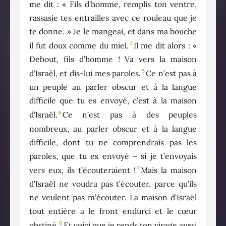
me dit : « Fils d’homme, remplis ton ventre,
rassasie tes entrailles avec ce rouleau que je
te donne. » Je le mangeai, et dans ma bouche
4
il fut doux comme du miel.
Il me dit alors : «
Debout, fils d’homme ! Va vers la maison
5
d’Israël, et dis-lui mes paroles.
Ce n’est pas à
un peuple au parler obscur et à la langue
difficile que tu es envoyé, c’est à la maison
6
d’Israël.
Ce n’est pas à des peuples
nombreux, au parler obscur et à la langue
difficile, dont tu ne comprendrais pas les
paroles, que tu es envoyé – si je t’envoyais
7
vers eux, ils t’écouteraient !
Mais la maison
d’Israël ne voudra pas t’écouter, parce qu’ils
ne veulent pas m’écouter. La maison d’Israël
tout entière a le front endurci et le cœur
8
obstiné.
Et voici que je rends ton visage aussi