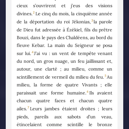
cieux s’ouvrirent et j’eus des visions
2
divines.
Le cinq du mois, la cinquième année
3
de la déportation du roi Jékonias,
la parole
de Dieu fut adressée à Ézékiel, fils du prêtre
Bouzi, dans le pays des Chaldéens, au bord du
fleuve Kebar. La main du Seigneur se posa
4
sur lui.
J’ai vu : un vent de tempête venant
du nord, un gros nuage, un feu jaillissant et,
autour, une clarté ; au milieu, comme un
5
scintillement de vermeil du milieu du feu.
Au
milieu, la forme de quatre Vivants ; elle
6
paraissait une forme humaine.
Ils avaient
chacun quatre faces et chacun quatre
7
ailes.
Leurs jambes étaient droites ; leurs
pieds, pareils aux sabots d’un veau,
étincelaient comme scintille le bronze