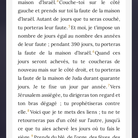
4
maison d’Israël.
Couche-toi sur le côté
gauche et prends sur toi la faute de la maison
d’Israël. Autant de jours que tu seras couché,
5
tu porteras leur faute.
Et moi, je t’impose un
nombre de jours égal au nombre des années
de leur faute ; pendant 390 jours, tu porteras
6
la faute de la maison d’Israël.
Quand ces
jours seront achevés, tu te coucheras de
nouveau mais sur le côté droit, et tu porteras
la faute de la maison de Juda durant quarante
7
jours. Je te fixe un jour par année.
Vers
Jérusalem assiégée, tu dirigeras ton regard et
ton bras dégagé ; tu prophétiseras contre
8
elle.
Voici que je te mets des liens ; tu ne te
retourneras pas d’un côté sur l’autre, jusqu’à
ce que tu aies achevé les jours où tu fais le
9
siège.
Prends du blé, de l’orge, des fèves, des