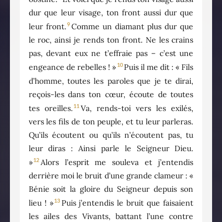
dur que leur visage, ton front aussi dur que
9
leur front.
Comme un diamant plus dur que
le roc, ainsi je rends ton front. Ne les crains
pas, devant eux ne t’effraie pas – c’est une
10
engeance de rebelles ! »
Puis il me dit : « Fils
d’homme, toutes les paroles que je te dirai,
reçois-les dans ton cœur, écoute de toutes
11
tes oreilles.
Va, rends-toi vers les exilés,
vers les fils de ton peuple, et tu leur parleras.
Qu’ils écoutent ou qu’ils n’écoutent pas, tu
leur diras : Ainsi parle le Seigneur Dieu.
12
»
Alors l’esprit me souleva et j’entendis
derrière moi le bruit d’une grande clameur : «
Bénie soit la gloire du Seigneur depuis son
13
lieu ! »
Puis j’entendis le bruit que faisaient
les ailes des Vivants, battant l’une contre