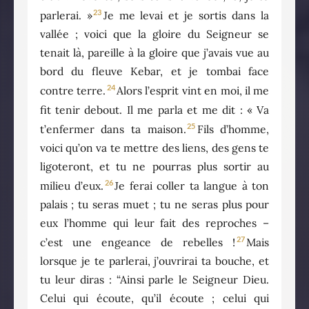
23
parlerai. »
Je me levai et je sortis dans la
vallée ; voici que la gloire du Seigneur se
tenait là, pareille à la gloire que j’avais vue au
bord du fleuve Kebar, et je tombai face
24
contre terre.
Alors l’esprit vint en moi, il me
fit tenir debout. Il me parla et me dit : « Va
25
t’enfermer dans ta maison.
Fils d’homme,
voici qu’on va te mettre des liens, des gens te
ligoteront, et tu ne pourras plus sortir au
26
milieu d’eux.
Je ferai coller ta langue à ton
palais ; tu seras muet ; tu ne seras plus pour
eux l’homme qui leur fait des reproches –
27
c’est une engeance de rebelles !
Mais
lorsque je te parlerai, j’ouvrirai ta bouche, et
tu leur diras : “Ainsi parle le Seigneur Dieu.
Celui qui écoute, qu’il écoute ; celui qui