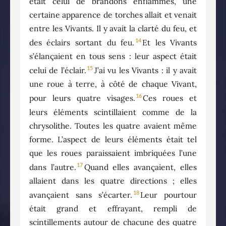
était celui de brandons enflammés, une
certaine apparence de torches allait et venait
entre les Vivants. Il y avait la clarté du feu, et
14
des éclairs sortant du feu.
Et les Vivants
s’élançaient en tous sens : leur aspect était
15
celui de l’éclair.
J’ai vu les Vivants : il y avait
une roue à terre, à côté de chaque Vivant,
16
pour leurs quatre visages.
Ces roues et
leurs éléments scintillaient comme de la
chrysolithe. Toutes les quatre avaient même
forme. L’aspect de leurs éléments était tel
que les roues paraissaient imbriquées l’une
17
dans l’autre.
Quand elles avançaient, elles
allaient dans les quatre directions ; elles
18
avançaient sans s’écarter.
Leur pourtour
était grand et effrayant, rempli de
scintillements autour de chacune des quatre