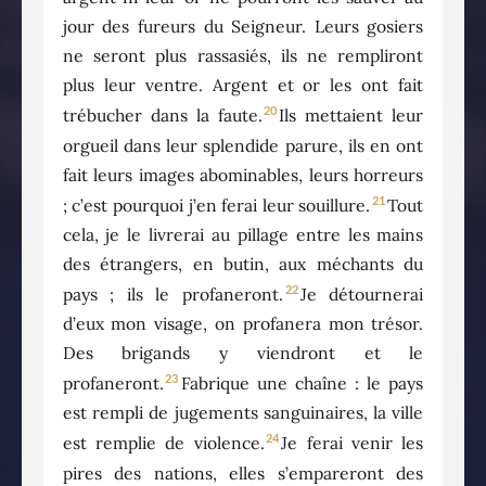
jour des fureurs du Seigneur. Leurs gosiers
ne seront plus rassasiés, ils ne rempliront
plus leur ventre. Argent et or les ont fait
20
trébucher dans la faute.
Ils mettaient leur
orgueil dans leur splendide parure, ils en ont
fait leurs images abominables, leurs horreurs
21
; c’est pourquoi j’en ferai leur souillure.
Tout
cela, je le livrerai au pillage entre les mains
des étrangers, en butin, aux méchants du
22
pays ; ils le profaneront.
Je détournerai
d’eux mon visage, on profanera mon trésor.
Des brigands y viendront et le
23
profaneront.
Fabrique une chaîne : le pays
est rempli de jugements sanguinaires, la ville
24
est remplie de violence.
Je ferai venir les
pires des nations, elles s’empareront des