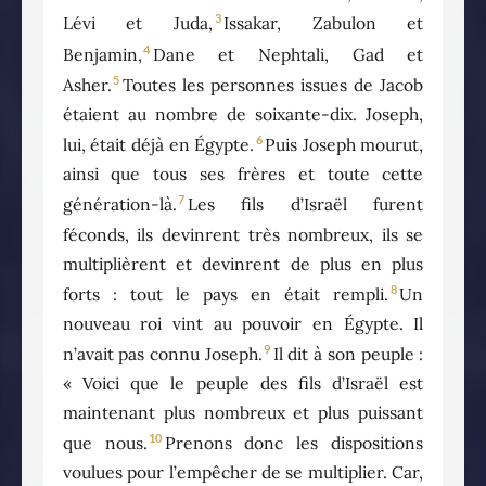
3
Lévi et Juda,
Issakar, Zabulon et
4
Benjamin,
Dane et Nephtali, Gad et
5
Asher.
Toutes les personnes issues de Jacob
étaient au nombre de soixante-dix. Joseph,
6
lui, était déjà en Égypte.
Puis Joseph mourut,
ainsi que tous ses frères et toute cette
7
génération-là.
Les fils d’Israël furent
féconds, ils devinrent très nombreux, ils se
multiplièrent et devinrent de plus en plus
8
forts : tout le pays en était rempli.
Un
nouveau roi vint au pouvoir en Égypte. Il
9
n’avait pas connu Joseph.
Il dit à son peuple :
« Voici que le peuple des fils d’Israël est
maintenant plus nombreux et plus puissant
10
que nous.
Prenons donc les dispositions
voulues pour l’empêcher de se multiplier. Car,