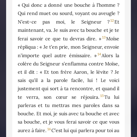
« Qui donc a donné une bouche à l’homme ?
Qui rend muet ou sourd, voyant ou aveugle ?
12
N’est-ce pas moi, le Seigneur ?
Et
maintenant, va. Je suis avec ta bouche et je te
13
ferai savoir ce que tu devras dire. »
Moïse
répliqua : « Je t’en prie, mon Seigneur, envoie
14
n’importe quel autre émissaire. »
Alors la
colère du Seigneur s’enflamma contre Moïse,
et il dit : « Et ton frère Aaron, le lévite ? Je
sais qu’il a la parole facile, lui ! Le voici
justement qui sort à ta rencontre, et quand il
15
te verra, son cœur se réjouira.
Tu lui
parleras et tu mettras mes paroles dans sa
bouche. Et moi, je suis avec ta bouche et avec
sa bouche, et je vous ferai savoir ce que vous
16
aurez à faire.
C’est lui qui parlera pour toi au