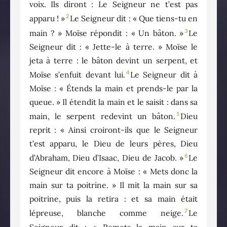
voix. Ils diront : Le Seigneur ne t’est pas
2
apparu ! »
Le Seigneur dit : « Que tiens-tu en
3
main ? » Moïse répondit : « Un bâton. »
Le
Seigneur dit : « Jette-le à terre. » Moïse le
jeta à terre : le bâton devint un serpent, et
4
Moïse s’enfuit devant lui.
Le Seigneur dit à
Moïse : « Étends la main et prends-le par la
queue. » Il étendit la main et le saisit : dans sa
5
main, le serpent redevint un bâton.
Dieu
reprit : « Ainsi croiront-ils que le Seigneur
t’est apparu, le Dieu de leurs pères, Dieu
6
d’Abraham, Dieu d’Isaac, Dieu de Jacob. »
Le
Seigneur dit encore à Moïse : « Mets donc la
main sur ta poitrine. » Il mit la main sur sa
poitrine, puis la retira : et sa main était
7
lépreuse, blanche comme neige.
Le
Seigneur dit : « Remets la main sur ta