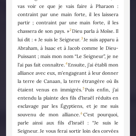
vas voir ce que je vais faire à Pharaon :
contraint par une main forte, il les laissera
partir ; contraint par une main forte, il les
2
chassera de son pays. »
Dieu parla à Moïse. Il
3
lui dit : « Je suis le Seigneur.
Je suis apparu à
Abraham, à Isaac et à Jacob comme le Dieu-
Puissant ; mais mon nom “Le Seigneur”, je ne
4
l’ai pas fait connaître.
Ensuite, j’ai établi mon
alliance avec eux, m’engageant à leur donner
la terre de Canaan, la terre étrangère où ils
5
étaient venus en immigrés.
Puis enfin, j’ai
entendu la plainte des fils d’Israël réduits en
esclavage par les Égyptiens, et je me suis
6
souvenu de mon alliance.
C’est pourquoi,
parle ainsi aux fils d’Israël : “Je suis le
Seigneur. Je vous ferai sortir loin des corvées