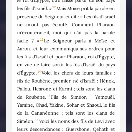
le roi d’Égypte, qu’il laisse partir de son pays
12
les fils d’Israël. »
Mais Moïse prit la parole en
présence du Seigneur et dit : « Les fils d’Israël
ne m’ont pas écouté. Comment Pharaon
m’écouterait-il, moi qui n’ai pas la parole
13
facile ? »
Le Seigneur parla à Moïse et
Aaron, et leur communiqua ses ordres pour
les fils d’Israël et pour Pharaon, roi d’Égypte,
en vue de faire sortir les fils d’Israël du pays
14
d’Égypte.
Voici les chefs de leurs familles :
fils de Roubène, premier-né d’Israël : Hénok,
Pallou, Hesrone et Karmi ; tels sont les clans
15
de Roubène.
Fils de Siméon : Yemouël,
Yamine, Ohad, Yakine, Sohar et Shaoul, le fils
de la Cananéenne ; tels sont les clans de
16
Siméon.
Voici les noms des fils de Lévi avec
leurs descendances : Guershone, Qehath et