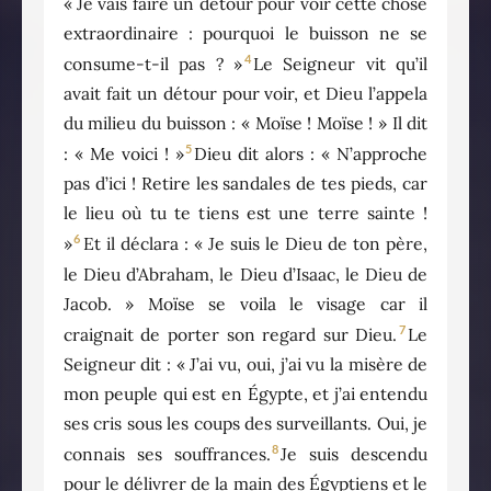
« Je vais faire un détour pour voir cette chose
extraordinaire : pourquoi le buisson ne se
4
consume-t-il pas ? »
Le Seigneur vit qu’il
avait fait un détour pour voir, et Dieu l’appela
du milieu du buisson : « Moïse ! Moïse ! » Il dit
5
: « Me voici ! »
Dieu dit alors : « N’approche
pas d’ici ! Retire les sandales de tes pieds, car
le lieu où tu te tiens est une terre sainte !
6
»
Et il déclara : « Je suis le Dieu de ton père,
le Dieu d’Abraham, le Dieu d’Isaac, le Dieu de
Jacob. » Moïse se voila le visage car il
7
craignait de porter son regard sur Dieu.
Le
Seigneur dit : « J’ai vu, oui, j’ai vu la misère de
mon peuple qui est en Égypte, et j’ai entendu
ses cris sous les coups des surveillants. Oui, je
8
connais ses souffrances.
Je suis descendu
pour le délivrer de la main des Égyptiens et le