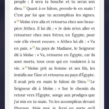
peuple ; il sera ta bouche et tu seras son
17
dieu.
Quant à ce bâton, prends-le en main !
C’est par lui que tu accompliras les signes.
18
»
Moïse s’en alla et retourna chez son beau-
père Jéthro. Il lui dit : « Je dois m’en aller et
retourner chez mes frères, en Égypte, pour
voir s’ils vivent encore. » Jéthro lui dit : « Va
19
en paix. »
Au pays de Madiane, le Seigneur
dit à Moïse : « Va, retourne en Égypte, car ils
sont morts, tous ceux qui en voulaient à ta
20
vie. »
Moïse prit sa femme et ses fils, les
installa sur l’âne et retourna au pays d’Égypte.
21
Il avait pris en main le bâton de Dieu.
Le
Seigneur dit à Moïse : « Sur le chemin du
retour vers l’Égypte, songe aux prodiges que
j’ai mis en ta main. Tu les accompliras devant
Pharaon. Mais moi, je ferai en sorte qu’il