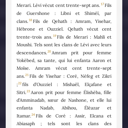
17
Merari. Lévi vécut cent trente-sept ans.
Fils
de Guershone : Libni et Shiméï, par
18
clans.
Fils de Qehath : Amram, Yisehar,
Hébrone et Ouzziel. Qehath vécut cent
19
trente-trois ans.
Fils de Merari : Mahli et
Moushi. Tels sont les clans de Lévi avec leurs
20
descendances.
Amram prit pour femme
Yokèbed, sa tante, qui lui enfanta Aaron et
Moïse. Amram vécut cent trente-sept
21
ans.
Fils de Yisehar : Coré, Néfeg et Zikri
22
;
fils d’Ouzziel : Mishaël, Elçafane et
23
Sitri.
Aaron prit pour femme Élishèba, fille
d’Amminadab, sœur de Nashone, et elle lui
enfanta Nadab, Abihou, Éléazar et
24
Itamar.
Fils de Coré : Assir, Elcana et
Abiasaph ; tels sont les clans des