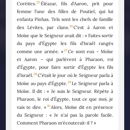
25
Coréites.
Éléazar, fils d’Aaron, prit pour
femme l’une des filles de Poutiel, qui lui
enfanta Pinhas. Tels sont les chefs de famille
26
des Lévites, par clans.
C’est à Aaron et
Moïse que le Seigneur avait dit : « Faites sortir
du pays d’Égypte les fils d’Israël rangés
27
comme une armée. »
Ce sont eux – Moïse
et Aaron – qui parlèrent à Pharaon, roi
d’Égypte, pour faire sortir d’Égypte les fils
28
d’Israël.
C’était le jour où le Seigneur parla à
29
Moïse au pays d’Égypte.
Le Seigneur parla à
Moïse. Il dit : « Je suis le Seigneur. Répète à
Pharaon, le roi d’Égypte, tout ce que moi, je
30
vais te dire. »
Alors, Moïse dit en présence
du Seigneur : « Je n’ai pas la parole facile.
Comment Pharaon m’écouterait-il ? »