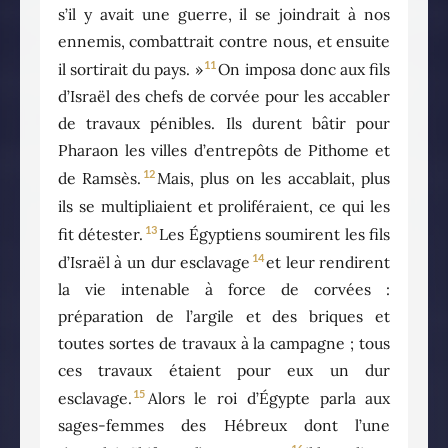
s’il y avait une guerre, il se joindrait à nos
ennemis, combattrait contre nous, et ensuite
11
il sortirait du pays. »
On imposa donc aux fils
d’Israël des chefs de corvée pour les accabler
de travaux pénibles. Ils durent bâtir pour
Pharaon les villes d’entrepôts de Pithome et
12
de Ramsès.
Mais, plus on les accablait, plus
ils se multipliaient et proliféraient, ce qui les
13
fit détester.
Les Égyptiens soumirent les fils
14
d’Israël à un dur esclavage
et leur rendirent
la vie intenable à force de corvées :
préparation de l’argile et des briques et
toutes sortes de travaux à la campagne ; tous
ces travaux étaient pour eux un dur
15
esclavage.
Alors le roi d’Égypte parla aux
sages-femmes des Hébreux dont l’une