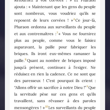
ajouta : « Maintenant que les gens du peuple
sont nombreux, vous voudriez qu’ils se
6
reposent de leurs corvées ! »
Ce jour-là,
Pharaon ordonna aux surveillants du peuple
7
et aux contremaîtres :
« Vous ne fournirez
plus au peuple, comme vous le faisiez
auparavant, la paille pour fabriquer les
briques. Ils iront eux-mêmes ramasser la
8
paille.
Quant au nombre de briques imposé
jusqu’à présent, continuez à l’exiger. Ne
réduisez en rien la cadence. Ce ne sont que
des paresseux ! C’est pourquoi ils crient :
9
“Allons offrir un sacrifice à notre Dieu !”
Que
la servitude pèse sur ces gens et qu’ils
travaillent, sans rêvasser à des paroles
10
mensongères ! »
Les surveillants du peuple