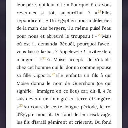
leur père, qui leur dit : « Pourquoi êtes-vous
19
revenues si tôt, aujourd’hui ? »
Elles
répondirent : « Un Égyptien nous a délivrées
de la main des bergers, il a même puisé l’eau
20
pour nous et abreuvé le troupeau ! –
Mais
où est-il, demanda Réouël, pourquoi l’avez-
vous laissé là-bas ? Appelez-le ! Invitez-le à
21
manger ! »
Et Moïse accepta de s’établir
chez cet homme qui lui donna comme épouse
22
sa fille Cippora.
Elle enfanta un fils à qui
Moïse donna le nom de Guershom (ce qui
signifie : Immigré en ce lieu) car, dit-il, « Je
suis devenu un immigré en terre étrangère.
23
»
Au cours de cette longue période, le roi
d’Égypte mourut. Du fond de leur esclavage,
les fils d’Israël gémirent et crièrent. Du fond