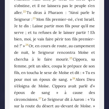
s’obstine, et il ne laissera pas le peuple s’en
22
aller.
Tu diras à Pharaon : “Ainsi parle le
23
Seigneur :
Mon fils premier-né, c’est Israël.
Je te dis : Laisse partir mon fils pour qu’il me
serve ; et tu refuses de le laisser partir ! Eh
bien, moi, je vais faire périr ton fils premier-
24
né !” »
Or, en cours de route, au campement
de nuit, le Seigneur rencontra Moïse et
25
chercha à le faire mourir.
Cippora, sa
femme, prit un silex, coupa le prépuce de son
fils, en toucha le sexe de Moïse et dit : « Tu es
26
pour moi un époux de sang. »
Alors Dieu
s’éloigna de Moïse. Cippora avait parlé d’«
époux de sang » à cause des
27
circoncisions.
Le Seigneur dit à Aaron : « Va
sur la route du désert au-devant de Moïse. »