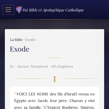
Foi Bible et Apologétique Catholique
La Bible
Exode
Exode
Ex · Ancien Testament · 40 chapitres
1
1
VOICI LES NOMS des fils d’Israël venus en
Égypte avec Jacob, leur père. Chacun y vint
2
avec sa famille.
C’étaient Roubène, Siméon,