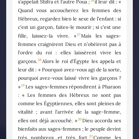
16
s’appelait Shifra et l’autre Poua ;
il leur dit : «
Quand vous accoucherez les femmes des
Hébreux, regardez bien le sexe de l’enfant : si
c’est un garçon, faites-le mourir ; si c’est une
17
fille, laissez-la vivre. »
Mais les sages-
femmes craignirent Dieu et n’obéirent pas à
l’ordre du roi : elles laissèrent vivre les
18
garçons.
Alors le roi d’Égypte les appela et
leur dit : « Pourquoi avez-vous agi de la sorte,
pourquoi avez-vous laissé vivre les garçons ?
19
»
Les sages-femmes répondirent à Pharaon
: « Les femmes des Hébreux ne sont pas
comme les Égyptiennes, elles sont pleines de
vitalité ; avant l’arrivée de la sage-femme,
20
elles ont déjà accouché. »
Dieu accorda ses
bienfaits aux sages-femmes ; le peuple devint
21
très nombreux et très fort.
Comme les