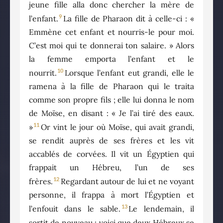
jeune fille alla donc chercher la mère de
9
l’enfant.
La fille de Pharaon dit à celle-ci : «
Emmène cet enfant et nourris-le pour moi.
C’est moi qui te donnerai ton salaire. » Alors
la femme emporta l’enfant et le
10
nourrit.
Lorsque l’enfant eut grandi, elle le
ramena à la fille de Pharaon qui le traita
comme son propre fils ; elle lui donna le nom
de Moïse, en disant : « Je l’ai tiré des eaux.
11
»
Or vint le jour où Moïse, qui avait grandi,
se rendit auprès de ses frères et les vit
accablés de corvées. Il vit un Égyptien qui
frappait un Hébreu, l’un de ses
12
frères.
Regardant autour de lui et ne voyant
personne, il frappa à mort l’Égyptien et
13
l’enfouit dans le sable.
Le lendemain, il
sortit de nouveau : voici que deux Hébreux se