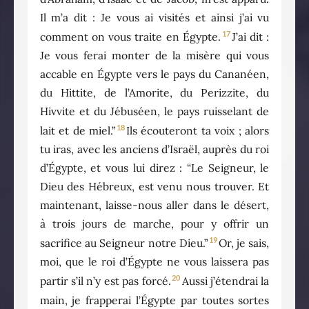
Il m’a dit : Je vous ai visités et ainsi j’ai vu
17
comment on vous traite en Égypte.
J’ai dit :
Je vous ferai monter de la misère qui vous
accable en Égypte vers le pays du Cananéen,
du Hittite, de l’Amorite, du Perizzite, du
Hivvite et du Jébuséen, le pays ruisselant de
18
lait et de miel.”
Ils écouteront ta voix ; alors
tu iras, avec les anciens d’Israël, auprès du roi
d’Égypte, et vous lui direz : “Le Seigneur, le
Dieu des Hébreux, est venu nous trouver. Et
maintenant, laisse-nous aller dans le désert,
à trois jours de marche, pour y offrir un
19
sacrifice au Seigneur notre Dieu.”
Or, je sais,
moi, que le roi d’Égypte ne vous laissera pas
20
partir s’il n’y est pas forcé.
Aussi j’étendrai la
main, je frapperai l’Égypte par toutes sortes