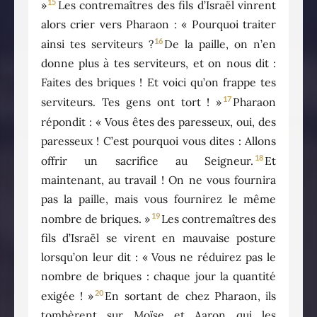
15
»
Les contremaîtres des fils d’Israël vinrent
alors crier vers Pharaon : « Pourquoi traiter
16
ainsi tes serviteurs ?
De la paille, on n’en
donne plus à tes serviteurs, et on nous dit :
Faites des briques ! Et voici qu’on frappe tes
17
serviteurs. Tes gens ont tort ! »
Pharaon
répondit : « Vous êtes des paresseux, oui, des
paresseux ! C’est pourquoi vous dites : Allons
18
offrir un sacrifice au Seigneur.
Et
maintenant, au travail ! On ne vous fournira
pas la paille, mais vous fournirez le même
19
nombre de briques. »
Les contremaîtres des
fils d’Israël se virent en mauvaise posture
lorsqu’on leur dit : « Vous ne réduirez pas le
nombre de briques : chaque jour la quantité
20
exigée ! »
En sortant de chez Pharaon, ils
tombèrent sur Moïse et Aaron qui les