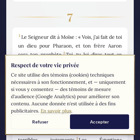
7
1
Le Seigneur dit à Moïse : « Vois, j’ai fait de toi
un dieu pour Pharaon, et ton frère Aaron
2
sera ton prophète.
Toi, tu lui diras tout ce
que je t’ordonnerai, et ton frère Aaron le
Respect de votre vie privée
répétera à Pharaon pour qu’il laisse partir de
Ce site utilise des témoins (cookies) techniques
3
son pays les fils d’Israël.
Mais moi, je rendrai
nécessaires à son fonctionnement, et — uniquement
le cœur de Pharaon inflexible ; je multiplierai
si vous y consentez — des témoins de mesure
d'audience (Google Analytics) pour améliorer son
mes signes et mes prodiges dans le pays
contenu. Aucune donnée n'est utilisée à des fins
4
d’Égypte,
mais Pharaon ne vous écoutera
publicitaires.
En savoir plus
.
pas. Alors je poserai la main sur l’Égypte et je
Refuser
Accepter
ferai sortir du pays d’Égypte mes armées,
mon peuple, les fils d’Israël, en exerçant de
5
terribles jugements.
Les Égyptiens