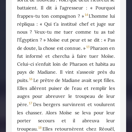
battaient. Il dit à l’agresseur : « Pourquoi
14
frappes-tu ton compagnon ? »
L’homme lui
répliqua : « Qui t’a institué chef et juge sur
nous ? Veux-tu me tuer comme tu as tué
l’Égyptien ? » Moïse eut peur et se dit : « Pas
15
de doute, la chose est connue. »
Pharaon en
fut informé et chercha à faire tuer Moïse.
Celui-ci s’enfuit loin de Pharaon et habita au
pays de Madiane. Il vint s’asseoir près du
16
puits.
Le prêtre de Madiane avait sept filles.
Elles allèrent puiser de l’eau et remplir les
auges pour abreuver le troupeau de leur
17
père.
Des bergers survinrent et voulurent
les chasser. Alors Moïse se leva pour leur
porter secours et il abreuva leur
18
troupeau.
Elles retournèrent chez Réouël,