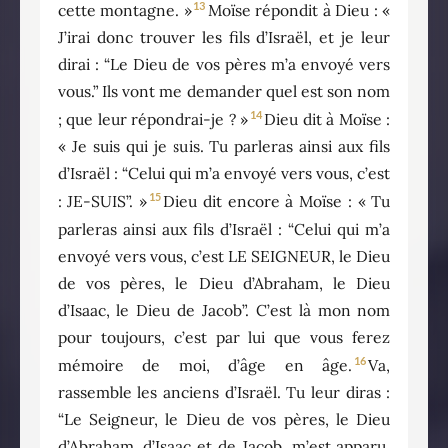
13
cette montagne. »
Moïse répondit à Dieu : «
J’irai donc trouver les fils d’Israël, et je leur
dirai : “Le Dieu de vos pères m’a envoyé vers
vous.” Ils vont me demander quel est son nom
14
; que leur répondrai-je ? »
Dieu dit à Moïse :
« Je suis qui je suis. Tu parleras ainsi aux fils
d’Israël : “Celui qui m’a envoyé vers vous, c’est
15
: JE-SUIS”. »
Dieu dit encore à Moïse : « Tu
parleras ainsi aux fils d’Israël : “Celui qui m’a
envoyé vers vous, c’est LE SEIGNEUR, le Dieu
de vos pères, le Dieu d’Abraham, le Dieu
d’Isaac, le Dieu de Jacob”. C’est là mon nom
pour toujours, c’est par lui que vous ferez
16
mémoire de moi, d’âge en âge.
Va,
rassemble les anciens d’Israël. Tu leur diras :
“Le Seigneur, le Dieu de vos pères, le Dieu
d’Abraham, d’Isaac et de Jacob, m’est apparu.