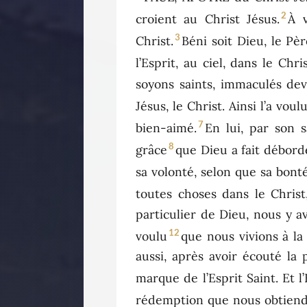
2
croient au Christ Jésus.
À 
3
Christ.
Béni soit Dieu, le Pè
l’Esprit, au ciel, dans le Chris
soyons saints, immaculés deva
Jésus, le Christ. Ainsi l’a voul
7
bien-aimé.
En lui, par son 
8
grâce
que Dieu a fait déborde
sa volonté, selon que sa bonté
toutes choses dans le Christ,
particulier de Dieu, nous y av
12
voulu
que nous vivions à la
aussi, après avoir écouté la 
marque de l’Esprit Saint. Et l
rédemption que nous obtiendro