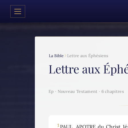
La Bible
Lettre aux Éphésiens
Lettre aux Éph
Ep · Nouveau Testament · 6 chapitres
1
PAUL, APOTRE du Christ Jésu