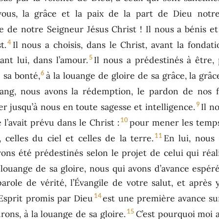
vous, la grâce et la paix de la part de Dieu notr
re de notre Seigneur Jésus Christ ! Il nous a bénis 
4
t.
Il nous a choisis, dans le Christ, avant la fond
5
nt lui, dans l’amour.
Il nous a prédestinés à être, 
6
u sa bonté,
à la louange de gloire de sa grâce, la grâc
sang, nous avons la rédemption, le pardon de nos fa
9
r jusqu’à nous en toute sagesse et intelligence.
Il n
10
 l’avait prévu dans le Christ :
pour mener les temps 
11
 celles du ciel et celles de la terre.
En lui, nou
ons été prédestinés selon le projet de celui qui réalis
 louange de sa gloire, nous qui avons d’avance espéré
parole de vérité, l’Évangile de votre salut, et après 
14
’Esprit promis par Dieu
est une première avance sur
15
ns, à la louange de sa gloire.
C’est pourquoi moi 