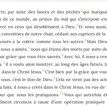
2
rts, par suite des fautes et des péchés
qui marquai
 de ce monde, au prince du mal qui s’interpose entr
3
uvre en ceux qui désobéissent à Dieu.
Et nous aussi
 convoitises de notre chair, cédant aux caprices de la
4
voués à la colère comme tous les autres.
Mais Dieu
5
 nous a aimés,
nous qui étions des morts par suite de
6
 par grâce que vous êtes sauvés.
Avec lui, il nous a res
7
s.
Il a voulu ainsi montrer, au long des âges futurs, 
8
 dans le Christ Jésus.
C’est bien par la grâce que vou
9
 vous, c’est le don de Dieu.
Cela ne vient pas des act
a faits, il nous a créés dans le Christ Jésus, en vue de
11
our que nous les pratiquions.
Vous qui autrefois é
disent circoncis à cause d’une opération pratiquée