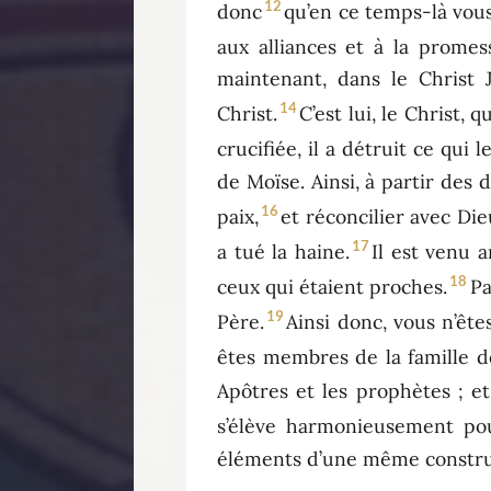
12
donc
qu’en ce temps-là vous 
aux alliances et à la promes
maintenant, dans le Christ 
14
Christ.
C’est lui, le Christ, q
crucifiée, il a détruit ce qui l
de Moïse. Ainsi, à partir des 
16
paix,
et réconcilier avec Die
17
a tué la haine.
Il est venu a
18
ceux qui étaient proches.
Pa
19
Père.
Ainsi donc, vous n’ête
êtes membres de la famille d
Apôtres et les prophètes ; et
s’élève harmonieusement pou
éléments d’une même construc