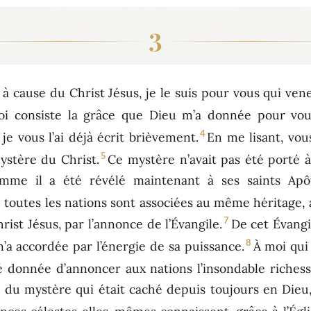
3
n à cause du Christ Jésus, je le suis pour vous qui ve
uoi consiste la grâce que Dieu m’a donnée pour vou
4
e vous l’ai déjà écrit brièvement.
En me lisant, vo
5
mystère du Christ.
Ce mystère n’avait pas été porté
omme il a été révélé maintenant à ses saints Apô
e toutes les nations sont associées au même héritage
7
ist Jésus, par l’annonce de l’Évangile.
De cet Évangi
8
’a accordée par l’énergie de sa puissance.
À moi qui 
été donnée d’annoncer aux nations l’insondable richess
 du mystère qui était caché depuis toujours en Dieu,