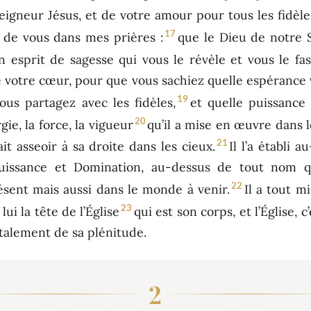
Seigneur Jésus, et de votre amour pour tous les fidèle
17
 de vous dans mes prières :
que le Dieu de notre S
n esprit de sagesse qui vous le révèle et vous le fa
e votre cœur, pour que vous sachiez quelle espérance v
19
ous partagez avec les fidèles,
et quelle puissance
20
rgie, la force, la vigueur
qu’il a mise en œuvre dans le
21
fait asseoir à sa droite dans les cieux.
Il l’a établi 
 Puissance et Domination, au-dessus de tout nom 
22
sent mais aussi dans le monde à venir.
Il a tout m
23
lui la tête de l’Église
qui est son corps, et l’Église, 
otalement de sa plénitude.
2