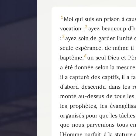
1
Moi qui suis en prison à ca
2
vocation :
ayez beaucoup d’h
3
;
ayez soin de garder l’unité d
seule espérance, de même il y
6
baptême,
un seul Dieu et Pèr
a été donnée selon la mesure 
il a capturé des captifs, il a
d’abord descendu dans les ré
monté au-dessus de tous les c
les prophètes, les évangélis
organisés pour que les tâches
que nous parvenions tous ense
l’Homme parfait, à la stature 