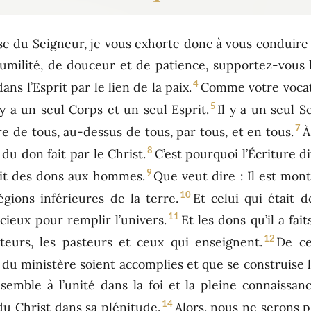
use du Seigneur, je vous exhorte donc à vous conduir
umilité, de douceur et de patience, supportez-vous 
4
ans l’Esprit par le lien de la paix.
Comme votre vocat
5
 a un seul Corps et un seul Esprit.
Il y a un seul S
7
e de tous, au-dessus de tous, par tous, et en tous.
À
8
du don fait par le Christ.
C’est pourquoi l’Écriture di
9
 fait des dons aux hommes.
Que veut dire : Il est monté
10
gions inférieures de la terre.
Et celui qui était 
11
ieux pour remplir l’univers.
Et les dons qu’il a fai
12
ateurs, les pasteurs et ceux qui enseignent.
De ce
 du ministère soient accomplies et que se construise l
mble à l’unité dans la foi et la pleine connaissanc
14
du Christ dans sa plénitude.
Alors, nous ne serons 