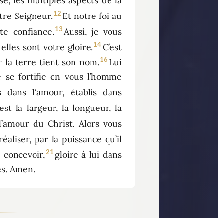
se, les multiples aspects de la
12
otre Seigneur.
Et notre foi au
13
te confiance.
Aussi, je vous
14
lles sont votre gloire.
C’est
16
r la terre tient son nom.
Lui
e se fortifie en vous l’homme
 dans l'amour, établis dans
st la largeur, la longueur, la
l’amour du Christ. Alors vous
éaliser, par la puissance qu’il
21
 concevoir,
gloire à lui dans
es. Amen.