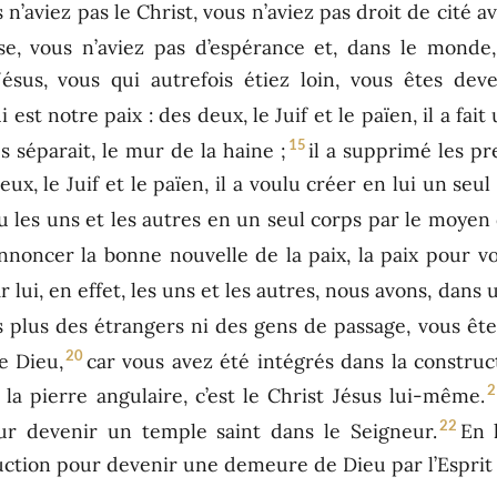
n’aviez pas le Christ, vous n’aviez pas droit de cité a
se, vous n’aviez pas d’espérance et, dans le monde,
Jésus, vous qui autrefois étiez loin, vous êtes de
ui est notre paix : des deux, le Juif et le païen, il a fai
15
es séparait, le mur de la haine ;
il a supprimé les pre
deux, le Juif et le païen, il a voulu créer en lui un s
u les uns et les autres en un seul corps par le moyen d
nnoncer la bonne nouvelle de la paix, la paix pour vo
r lui, en effet, les uns et les autres, nous avons, dans
s plus des étrangers ni des gens de passage, vous ête
20
e Dieu,
car vous avez été intégrés dans la construc
2
 la pierre angulaire, c’est le Christ Jésus lui-même.
22
r devenir un temple saint dans le Seigneur.
En l
tion pour devenir une demeure de Dieu par l’Esprit 