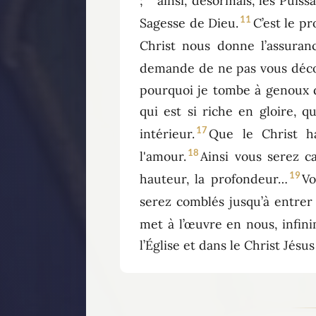
;
ainsi, désormais, les Puiss
11
Sagesse de Dieu.
C’est le p
Christ nous donne l’assuran
demande de ne pas vous décou
pourquoi je tombe à genoux d
qui est si riche en gloire, 
17
intérieur.
Que le Christ ha
18
l'amour.
Ainsi vous serez c
19
hauteur, la profondeur…
Vo
serez comblés jusqu’à entrer
met à l’œuvre en nous, infi
l’Église et dans le Christ Jésu