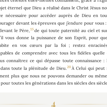
ances célestes elles-mêmes connaissent, grâce à l’Égli
rojet éternel que Dieu a réalisé dans le Christ Jésus n
ce nécessaire pour accéder auprès de Dieu en tou
rager devant les épreuves que j’endure pour vous : e
15
evant le Père,
de qui toute paternité au ciel et su
qu’il vous donne la puissance de son Esprit, pour qu
bite en vos cœurs par la foi ; restez enracinés
apables de comprendre avec tous les fidèles quelle e
us connaîtrez ce qui dépasse toute connaissance : 
20
 dans toute la plénitude de Dieu.
À Celui qui peut r
niment plus que nous ne pouvons demander ou même
s pour toutes les générations dans les siècles des siècl
4