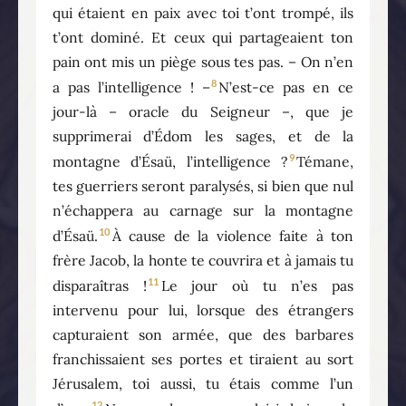
qui étaient en paix avec toi t’ont trompé, ils
t’ont dominé. Et ceux qui partageaient ton
pain ont mis un piège sous tes pas. – On n’en
8
a pas l’intelligence ! –
N’est-ce pas en ce
jour-là – oracle du Seigneur –, que je
supprimerai d’Édom les sages, et de la
9
montagne d’Ésaü, l’intelligence ?
Témane,
tes guerriers seront paralysés, si bien que nul
n’échappera au carnage sur la montagne
10
d’Ésaü.
À cause de la violence faite à ton
frère Jacob, la honte te couvrira et à jamais tu
11
disparaîtras !
Le jour où tu n’es pas
intervenu pour lui, lorsque des étrangers
capturaient son armée, que des barbares
franchissaient ses portes et tiraient au sort
Jérusalem, toi aussi, tu étais comme l’un
12