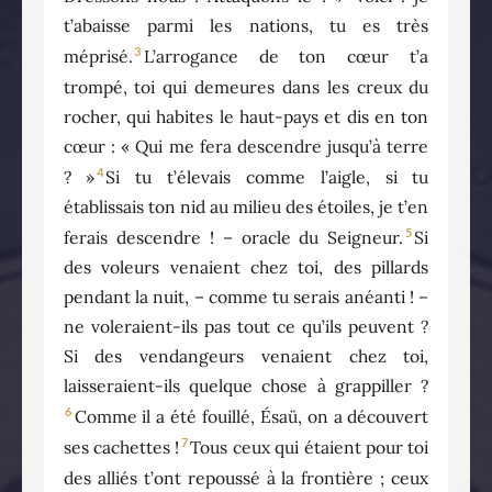
t’abaisse parmi les nations, tu es très
3
méprisé.
L’arrogance de ton cœur t’a
trompé, toi qui demeures dans les creux du
rocher, qui habites le haut-pays et dis en ton
cœur : « Qui me fera descendre jusqu’à terre
4
? »
Si tu t’élevais comme l’aigle, si tu
établissais ton nid au milieu des étoiles, je t’en
5
ferais descendre ! – oracle du Seigneur.
Si
des voleurs venaient chez toi, des pillards
pendant la nuit, – comme tu serais anéanti ! –
ne voleraient-ils pas tout ce qu’ils peuvent ?
Si des vendangeurs venaient chez toi,
laisseraient-ils quelque chose à grappiller ?
6
Comme il a été fouillé, Ésaü, on a découvert
7
ses cachettes !
Tous ceux qui étaient pour toi
des alliés t’ont repoussé à la frontière ; ceux