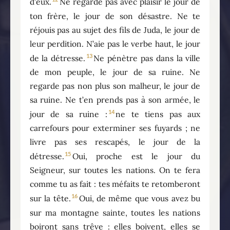
d’eux.
Ne regarde pas avec plaisir le jour de
ton frère, le jour de son désastre. Ne te
réjouis pas au sujet des fils de Juda, le jour de
leur perdition. N’aie pas le verbe haut, le jour
13
de la détresse.
Ne pénètre pas dans la ville
de mon peuple, le jour de sa ruine. Ne
regarde pas non plus son malheur, le jour de
sa ruine. Ne t’en prends pas à son armée, le
14
jour de sa ruine :
ne te tiens pas aux
carrefours pour exterminer ses fuyards ; ne
livre pas ses rescapés, le jour de la
15
détresse.
Oui, proche est le jour du
Seigneur, sur toutes les nations. On te fera
comme tu as fait : tes méfaits te retomberont
16
sur la tête.
Oui, de même que vous avez bu
sur ma montagne sainte, toutes les nations
boiront sans trêve : elles boivent, elles se