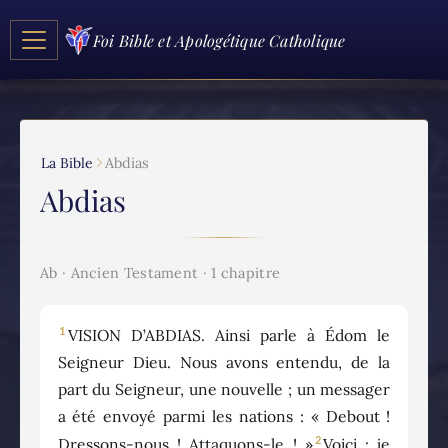
Foi Bible et Apologétique Catholique
La Bible
Abdias
Abdias
Ab · Ancien Testament · 1 chapitre
1
VISION D’ABDIAS. Ainsi parle à Édom le
Seigneur Dieu. Nous avons entendu, de la
part du Seigneur, une nouvelle ; un messager
a été envoyé parmi les nations : « Debout !
2
Dressons-nous ! Attaquons-le ! »
Voici : je