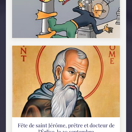
Les indices pensables : 28 - A quel
athéisme croyez-vous ?
Cette image est tirée de la bande dessinée Un
os dans évolution, Tome 2, page 36 de la série :
Les Indices pensables Résumé : La « matière »
est-elle éternelle...
Fête de saint Jérôme, prêtre et docteur de
l'Église, le 30 septembre