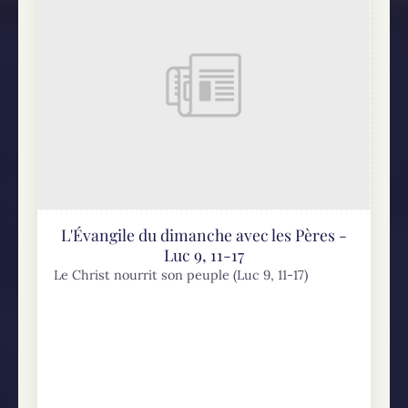
enseignant et faisant route vers
Jérusalem. 23quelqu'un lui dit : " Seigneur, n'y
aura-t-il...
L'Évangile du dimanche avec les Pères -
Luc 9, 11-17
Le Christ nourrit son peuple (Luc 9, 11-17)