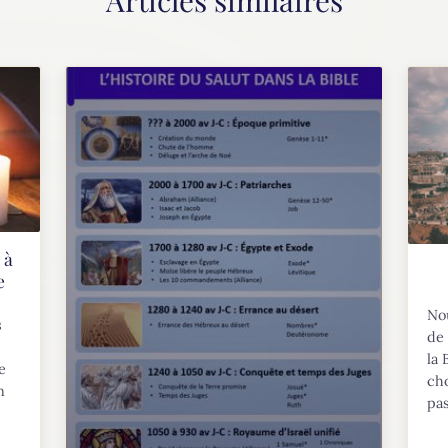
 à
e
Nou
s
de
la
e
cho
n
pas