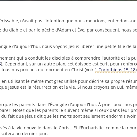
rissable, n'avait pas l'intention que nous mourions, entendons-no
e du diable et par le péché d'Adam et Ève; par conséquent, nous s
gile d'aujourd'hui, nous voyons Jésus libérer une petite fille de l
nement qui a conduit les disciples à comprendre l'autorité et la p
6
). Cependant, sur un autre plan, cet épisode est écrit pour renfor
c tous nos proches qui dorment en Christ (voir
1 Corinthiens 15, 18
)
 », en utilisant le même mot grec utilisé pour décrire sa propre résur
que Jésus est la résurrection et la vie. Si nous croyons en Lui, mêm
que les parents dans l'Évangile d'aujourd'hui. À prier pour nos p
rer. Notez que les parents le suivent même si ceux dans leur prop
 du fait que Jésus dit que les morts sont seulement endormis (voir
s à la vie nouvelle dans le Christ. Et l'Eucharistie, comme la nourr
uscitera au dernier jour.