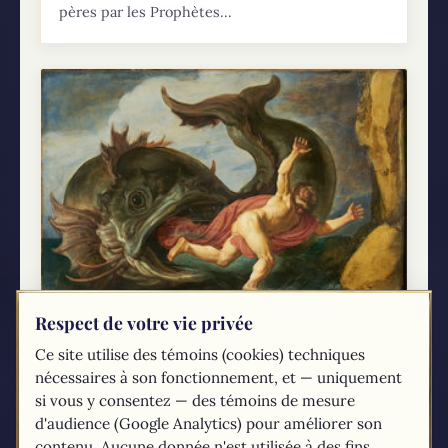
pères par les Prophètes...
Respect de votre vie privée
La triple signification du « signe de Jonas
Ce site utilise des témoins (cookies) techniques
»
nécessaires à son fonctionnement, et — uniquement
Pieter Lastman, Jonas et la baleine (1621) Dans
si vous y consentez — des témoins de mesure
l'Évangile de Luc 11, 29-32, Jésus mentionne le
d'audience (Google Analytics) pour améliorer son
«signe de Jonas»: Comme les foules
contenu. Aucune donnée n'est utilisée à des fins