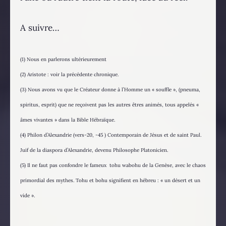
A suivre…
(1) Nous en parlerons ultérieurement
(2) Aristote : voir la précédente chronique.
(3) Nous avons vu que le Créateur donne à l’Homme un « souffle », (pneuma,
spiritus, esprit) que ne reçoivent pas les autres êtres animés, tous appelés «
âmes vivantes » dans la Bible Hébraïque.
(4) Philon d’Alexandrie (vers-20, -45 ) Contemporain de Jésus et de saint Paul.
Juif de la diaspora d’Alexandrie, devenu Philosophe Platonicien.
(5) Il ne faut pas confondre le fameux tohu wabohu de la Genèse, avec le chaos
primordial des mythes. Tohu et bohu signifient en hébreu : « un désert et un
vide ».