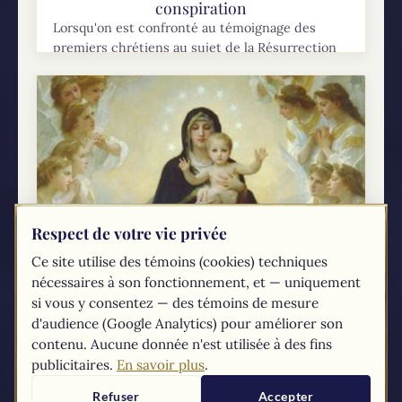
conspiration
Lorsqu'on est confronté au témoignage des
premiers chrétiens au sujet de la Résurrection
de Jésus, il est naturel de se demander s’il est
crédible. Un scepticisme sain exige que l'on...
Respect de votre vie privée
Ce site utilise des témoins (cookies) techniques
Fête de Sainte Marie, Mère de Dieu: 1er
nécessaires à son fonctionnement, et — uniquement
janvier
si vous y consentez — des témoins de mesure
La figure de Sainte Marie, Mère de Dieu, occupe
d'audience (Google Analytics) pour améliorer son
une place centrale dans la foi catholique. Cet
contenu. Aucune donnée n'est utilisée à des fins
article vise à explorer la signification profonde
publicitaires.
En savoir plus
.
de ce titre et son importance...
Refuser
Accepter