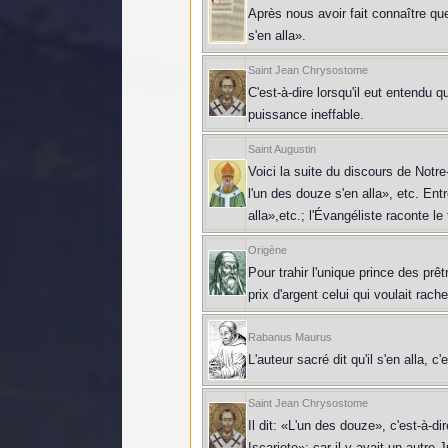
Après nous avoir fait connaître que
s'en alla».
Saint Jean Chrysostome
C'est-à-dire lorsqu'il eut entendu q
puissance ineffable.
Saint Augustin
Voici la suite du discours de Notr
l'un des douze s'en alla», etc. Ent
alla»,etc.; l'Évangéliste raconte le 
Origène
Pour trahir l'unique prince des prêt
prix d'argent celui qui voulait rach
Rabanus Maurus
L'auteur sacré dit qu'il s'en alla, 
Saint Jean Chrysostome
Il dit: «L'un des douze», c'est-à-di
Iscariote»; car il y avait un autre 