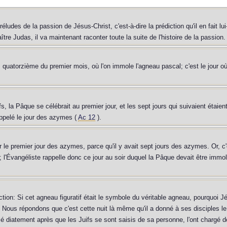
réludes de la passion de Jésus-Christ, c'est-à-dire la prédiction qu'il en fait l
traître Judas, il va maintenant raconter toute la suite de l'histoire de la passio
quatorzième du premier mois, où l'on immole l'agneau pascal; c'est le jour où l
fs, la Pâque se célébrait au premier jour, et les sept jours qui suivaient étai
ppelé le jour des azymes (
Ac 12
).
 le premier jour des azymes, parce qu'il y avait sept jours des azymes. Or, c'
ir; l'Évangéliste rappelle donc ce jour au soir duquel la Pâque devait être immol
tion: Si cet agneau figuratif était le symbole du véritable agneau, pourquoi Jésu
ous répondons que c'est cette nuit là même qu'il a donné à ses disciples le
é diatement après que les Juifs se sont saisis de sa personne, l'ont chargé de