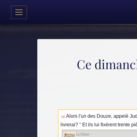
Ce dimanche
Alors l'un des Douze, appelé Juda
14
livrerai? " Et ils lui fixèrent trente 
La Glose