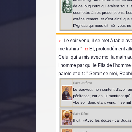
de ce joug ceux qui étaient sous la
soumettre à ses prescriptions. Les 
extérieurement; et c'est ainsi que
l'Agneau qui nous dit: «Si vous n
Le soir venu, il se met à table av
20
me trahira "
Et, profondément attr
22
Celui qui a mis avec moi la main au 
l'homme par qui le Fils de l'homme e
parole et dit : " Serait-ce moi, Rabbi?
Saint Jérôme
Le Sauveur, non content d'avoir anno
pénitence; car en lui montrant qu'i
«Le soir donc étant venu, il se mi
Saint Rémi
Il dit: «Avec les douze»,car Judas