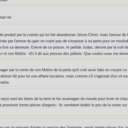
tait né.
ble produit par la crainte qui lui fait abandonner Jésus-Christ, mais l'amour de
née par l'amour du gain ne craint pas de s'exposer à sa perte pour un misérable
a fixé sa demeure. Enivré de ce poison, le perfide Judas, dévoré par la soif de
r et son Maître. «Et il dit aux princes des prêtres: Que voulez-vous me donner,
er par la vente de son Maître de la perte qu'il croit avoir faite en voyant ce 
ahison fût pour lui une affaire lucrative, mais comme s'il s'agissait d'un vil es
mettre.
 reçoi vent les biens de la terre et les avantages du monde pour livrer et chas
 lui promirent trente pièces d'argent». Ils semblent établir le prix de la vente 
uns le pensent d'après la version des Septante, vendu trente pièces d'or, mai