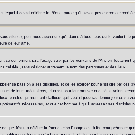
 lequel il devait célébrer la Pâque, parce qu'il n'avait pas encore accordé à c
ous silence, pour nous apprendre qu'il donne à tous ceux qui le veulent, le po
eure de leur âme.
 se conforment ici à l'usage suivi par les écrivains de l'Ancien Testament q
 dans celui-là»,sans désigner autrement le nom des personnes et des lieux.
appeler sa passion à ses disciples, et de les exercer pour ainsi dire par ces 
tinuel de leurs méditations, et aussi pour leur prouver que c'était volontairement 
, paroles qui montrent d'ailleurs qu'il voulait jusqu'au dernier jour de sa vie
es préparatifs nécessaires, et que cet homme à qui il adressait ses disciples ne
de ce que Jésus a célébré la Pâque selon l'usage des Juifs, pour prétendre qu
 oublier que Jésus ne s'est pas assujetti à la loi pour laisser sous le joug de 