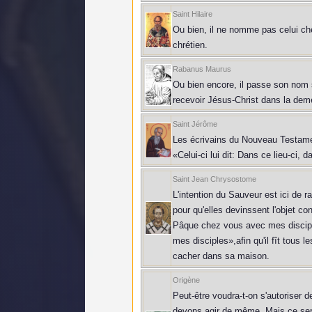
Saint Hilaire
Ou bien, il ne nomme pas celui chez
chrétien.
Rabanus Maurus
Ou bien encore, il passe son nom s
recevoir Jésus-Christ dans la dem
Saint Jérôme
Les écrivains du Nouveau Testament
«Celui-ci lui dit: Dans ce lieu-ci,
Saint Jean Chrysostome
L'intention du Sauveur est ici de r
pour qu'elles devinssent l'objet con
Pâque chez vous avec mes disciples»
mes disciples»,afin qu'il fît tous l
cacher dans sa maison.
Origène
Peut-être voudra-t-on s'autoriser 
devons agir de même. Mais ce serait