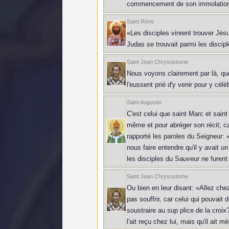
commencement de son immolation, 
Saint Rémi
«Les disciples vinrent trouver Jés
Judas se trouvait parmi les discipl
Saint Jean Chrysostome
Nous voyons clairement par là, que 
l'eussent prié d'y venir pour y célé
Saint Augustin
C'est celui que saint Marc et saint
même et pour abréger son récit; ca
rapporté les paroles du Seigneur: 
nous faire entendre qu'il y avait u
les disciples du Sauveur ne furent
Saint Jean Chrysostome
Ou bien en leur disant: «Allez chez
pas souffrir, car celui qui pouvait d
soustraire au sup plice de la cro
l'ait reçu chez lui, mais qu'il ait m