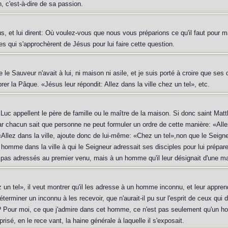
c'est-à-dire de sa passion.
us, et lui dirent: Où voulez-vous que nous vous préparions ce qu'il faut pour 
es qui s'approchèrent de Jésus pour lui faire cette question.
le Sauveur n'avait à lui, ni maison ni asile, et je suis porté à croire que ses 
brer la Pâque. «Jésus leur répondit: Allez dans la ville chez un tel», etc.
 Luc appellent le père de famille ou le maître de la maison. Si donc saint Matthi
r chacun sait que personne ne peut formuler un ordre de cette manière: «Alle
«Allez dans la ville, ajoute donc de lui-même: «Chez un tel»,non que le Seigne
n homme dans la ville à qui le Seigneur adressait ses disciples pour lui prépar
 pas adressés au premier venu, mais à un homme qu'il leur désignait d'une ma
 un tel», il veut montrer qu'il les adresse à un homme inconnu, et leur apprend
éterminer un inconnu à les recevoir, que n'aurait-il pu sur l'esprit de ceux qui de
ix? Pour moi, ce que j'admire dans cet homme, ce n'est pas seulement qu'un 
éprisé, en le rece vant, la haine générale à laquelle il s'exposait.