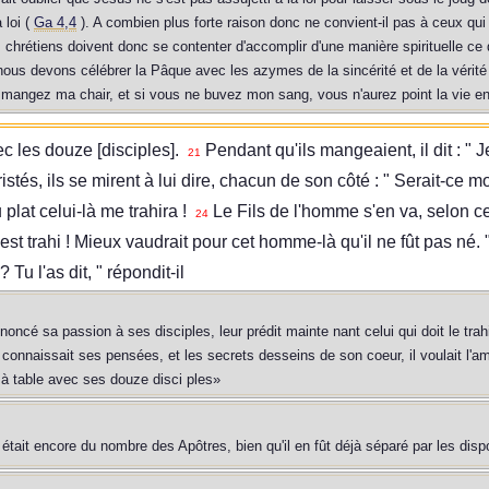
 loi (
Ga 4,4
). A combien plus forte raison donc ne convient-il pas à ceux qui 
chrétiens doivent donc se contenter d'accomplir d'une manière spirituelle ce q
 nous devons célébrer la Pâque avec les azymes de la sincérité et de la vérit
e mangez ma chair, et si vous ne buvez mon sang, vous n'aurez point la vie e
ec les douze [disciples].
Pendant qu'ils mangeaient, il dit : " 
21
istés, ils se mirent à lui dire, chacun de son côté : " Serait-ce 
plat celui-là me trahira !
Le Fils de l'homme s'en va, selon ce
24
st trahi ! Mieux vaudrait pour cet homme-là qu'il ne fût pas né. 
 Tu l'as dit, " répondit-il
ncé sa passion à ses disciples, leur prédit mainte nant celui qui doit le trahir; 
l connaissait ses pensées, et les secrets desseins de son coeur, il voulait l'am
t à table avec ses douze disci ples»
 était encore du nombre des Apôtres, bien qu'il en fût déjà séparé par les dis