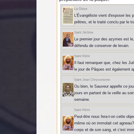
La Glose
L'Évangéliste vient d'exposer les p
prêtres, et le traité conclu par le 
Saint Jérôme
Le premier jour des azymes est le, 
défendu de conserver de levain.
Saint Rémi
Il faut remarquer que, chez les Jui
le jour de Pâques est également a
Saint Jean Chrysostome
Ou bien, le Sauveur appelle ce jour
jours en partant de la veille au so
semaine.
Saint Rémi
Peut-être nous fera-t-on cette objec
même où on immolait cet agneau? N
corps et de son sang, et c'est imm