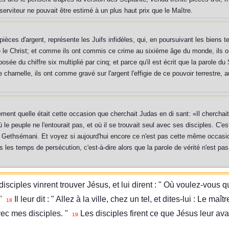
serviteur ne pouvait être estimé à un plus haut prix que le Maître.
ièces d'argent, représente les Juifs infidèles, qui, en poursuivant les biens ter
é le Christ; et comme ils ont commis ce crime au sixième âge du monde, ils on
e du chiffre six multiplié par cinq; et parce qu'il est écrit que la parole du 
ce charnelle, ils ont comme gravé sur l'argent l'effigie de ce pouvoir terrestre,
ment quelle était cette occasion que cherchait Judas en di sant: «Il cherchait 
le peuple ne l'entourait pas, et où il se trouvait seul avec ses disciples. C'est 
n de Gethsémani. Et voyez si aujourd'hui encore ce n'est pas cette même occas
s les temps de persécution, c'est-à-dire alors que la parole de vérité n'est pa
isciples vinrent trouver Jésus, et lui dirent : " Où voulez-vous 
 "
Il leur dit : " Allez à la ville, chez un tel, et dites-lui : Le maî
18
vec mes disciples. "
Les disciples firent ce que Jésus leur avai
19