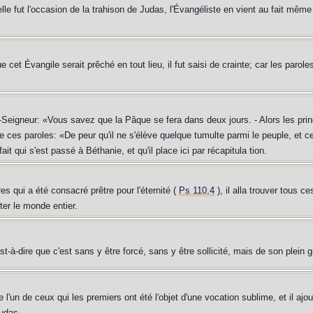
lle fut l'occasion de la trahison de Judas, l'Évangéliste en vient au fait même
ue cet Évangile serait prêché en tout lieu, il fut saisi de crainte; car les paro
e-Seigneur: «Vous savez que la Pâque se fera dans deux jours. - Alors les prin
re ces paroles: «De peur qu'il ne s'élève quelque tumulte parmi le peuple, et c
fait qui s'est passé à Béthanie, et qu'il place ici par récapitula tion.
res qui a été consacré prêtre pour l'éternité (
Ps 110,4
), il alla trouver tous c
eter le monde entier.
c'est-à-dire que c'est sans y être forcé, sans y être sollicité, mais de son plein 
re l'un de ceux qui les premiers ont été l'objet d'une vocation sublime, et il aj
Judas.