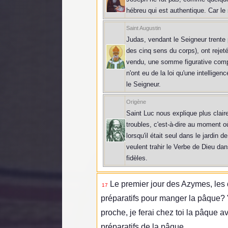
hébreu qui est authentique. Car le 
Saint Augustin
Judas, vendant le Seigneur trente p
des cinq sens du corps), ont rejet
vendu, une somme figurative composé
n'ont eu de la loi qu'une intelligen
le Seigneur.
Origène
Saint Luc nous explique plus claire
troubles, c'est-à-dire au moment où 
lorsqu'il était seul dans le jardi
veulent trahir le Verbe de Dieu dan
fidèles.
Le premier jour des Azymes, les d
17
préparatifs pour manger la pâque?
proche, je ferai chez toi la pâque a
préparatifs de la pâque.