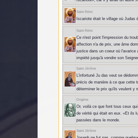
Saint Rémi
Iscariote était le village où Judas é
Saint Rémi
Ce n'est point l'impression du trou
affection n'a de prix, une âme domi
justice dans un coeur où l'avarice 
impiété jusqu'à vendre son Seigneu
Saint Jérôme
L'infortuné Ju das veut se dédommag
précis de manière à ce que cette tr
déterminer le prix qu'ils veulent y 
Origène
Or, voilà ce que font tous ceux qui
de vérité qui était en eux. «Et ils
passées dans le monde.
Saint Jérôme
Joseph ne fut pas, comme quelques-