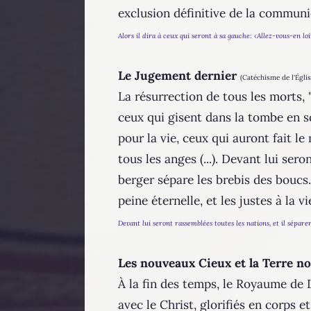
exclusion définitive de la communi
Alors il dira à ceux qui seront à sa gauche: ‹Allez-vous-en lo
Le Jugement dernier
(Catéchisme de l'Égli
La résurrection de tous les morts, "
ceux qui gisent dans la tombe en so
pour la vie, ceux qui auront fait le
tous les anges (...). Devant lui ser
berger sépare les brebis des boucs. I
peine éternelle, et les justes à la vi
Devant lui seront rassemblées toutes les nations, et il sépar
Les nouveaux Cieux et la Terre no
À la fin des temps, le Royaume de D
avec le Christ, glorifiés en corps 