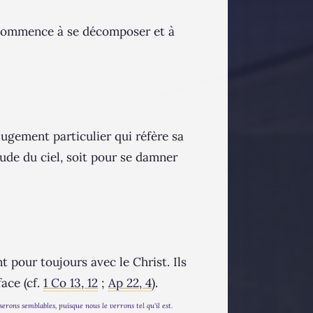
l commence à se décomposer et à
ugement particulier qui réfère sa
tude du ciel, soit pour se damner
t pour toujours avec le Christ. Ils
face (cf.
1 Co 13, 12
;
Ap 22, 4
).
rons semblables, puisque nous le verrons tel qu'il est.