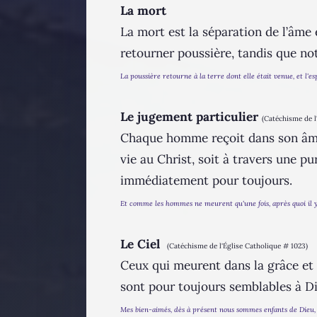
La mort
La mort est la séparation de l’âm
retourner poussière, tandis que no
La poussière retourne à la terre dont elle était venue, et l'e
Le jugement particulier
(Catéchisme de l
Chaque homme reçoit dans son âme i
vie au Christ, soit à travers une p
immédiatement pour toujours.
Et comme les hommes ne meurent qu'une fois, après quoi il y
Le Ciel
(Catéchisme de l'Église Catholique # 1023)
Ceux qui meurent dans la grâce et l
sont pour toujours semblables à Dieu,
Mes bien-aimés, dès à présent nous sommes enfants de Dieu, ma