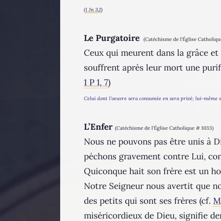
(
1 Jn 3,2
)
Le Purgatoire
(Catéchisme de l'Église Catholiqu
Ceux qui meurent dans la grâce et l
souffrent après leur mort une purifi
1 P 1, 7
)
Celui dont l'oeuvre sera consumée en sera privé; lui-même se
L’Enfer
(Catéchisme de l'Église Catholique # 1033)
Nous ne pouvons pas être unis à Di
péchons gravement contre Lui, con
Quiconque hait son frère est un hom
Notre Seigneur nous avertit que no
des petits qui sont ses frères (cf.
M
miséricordieux de Dieu, signifie de