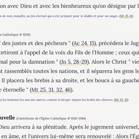
on avec Dieu et avec les bienheureux qu’on désigne par l
in de moi, maudits, au feu éternel qui a été préparé pour le diable et pour ses anges. (
Mt 25, 41
)
se Catholique # 1038)
 des justes et des pécheurs " (
Ac 24, 15
), précédera le Ju
rtiront à l’appel de la voix du Fils de l’Homme ; ceux qui
 mal pour la damnation " (
Jn 5, 28-29
). Alors le Christ " v
ont rassemblés toutes les nations, et il séparera les gens
l placera les brebis à sa droite, et les boucs à sa gauche (.
e éternelle " (
Mt 25, 31. 32. 46
).
era les hommes les uns des autres, comme le berger sépare les brebis des chèvres. (
Mt 25, 32
)
uvelle
(Catéchisme de l'Église Catholique # 1042-1044)
ieu arrivera à sa plénitude. Après le jugement universel
et en âme, et l’univers lui-même sera renouvelé : Alors l’