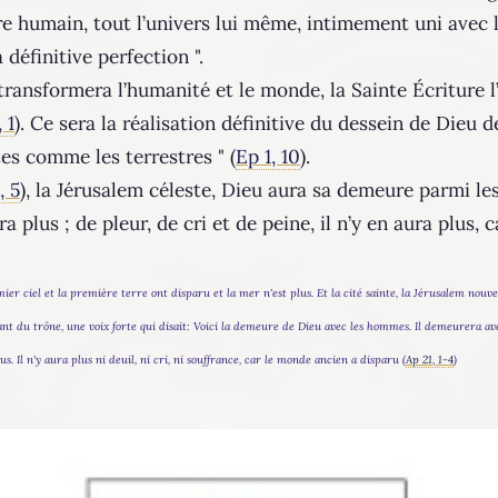
nre humain, tout l’univers lui même, intimement uni avec 
 définitive perfection ".
ransformera l’humanité et le monde, la Sainte Écriture l’
 1
). Ce sera la réalisation définitive du dessein de Dieu
stes comme les terrestres " (
Ep 1, 10
).
, 5
), la Jérusalem céleste, Dieu aura sa demeure parmi le
ra plus ; de pleur, de cri et de peine, il n’y en aura plus, 
mier ciel et la première terre ont disparu et la mer n'est plus. Et la cité sainte, la Jérusalem nouve
nt du trône, une voix forte qui disait: Voici la demeure de Dieu avec les hommes. Il demeurera avec 
s. Il n'y aura plus ni deuil, ni cri, ni souffrance, car le monde ancien a disparu (
Ap 21, 1-4
)