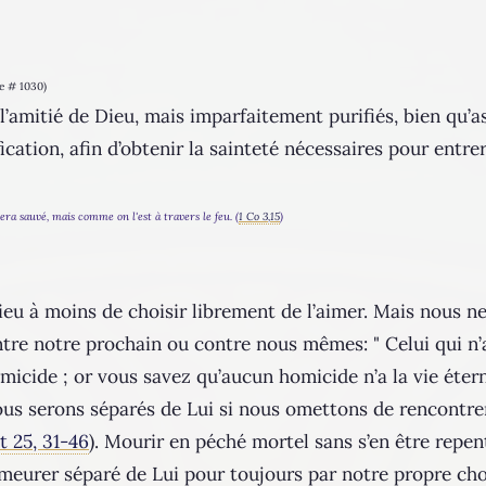
e # 1030)
’amitié de Dieu, mais imparfaitement purifiés, bien qu’as
cation, afin d’obtenir la sainteté nécessaires pour entrer 
ra sauvé, mais comme on l'est à travers le feu. (
1 Co 3,15
)
eu à moins de choisir librement de l’aimer. Mais nous n
tre notre prochain ou contre nous mêmes: " Celui qui n
icide ; or vous savez qu’aucun homicide n’a la vie étern
us serons séparés de Lui si nous omettons de rencontrer
t 25, 31-46
). Mourir en péché mortel sans s’en être repent
meurer séparé de Lui pour toujours par notre propre choix