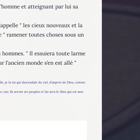
l’homme et atteignant par lui sa
appelle " les cieux nouveaux et la
 de " ramener toutes choses sous un
s hommes. " Il essuiera toute larme
car l’ancien monde s’en est allé "
lle, je la vis qui descendait du ciel, d'auprès de Dieu, comme
eux. Ils seront ses peuples et lui sera le Dieu qui est avec