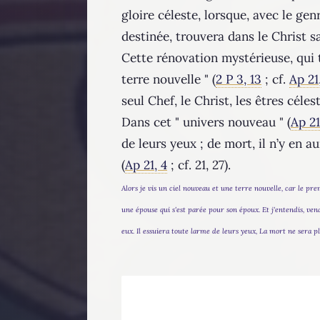
gloire céleste, lorsque, avec le ge
destinée, trouvera dans le Christ sa
Cette rénovation mystérieuse, qui t
terre nouvelle " (
2 P 3, 13
; cf.
Ap 21,
seul Chef, le Christ, les êtres céle
Dans cet " univers nouveau " (
Ap 21
de leurs yeux ; de mort, il n’y en au
(
Ap 21, 4
; cf. 21, 27).
Alors je vis un ciel nouveau et une terre nouvelle, car le pre
une épouse qui s'est parée pour son époux. Et j'entendis, vena
eux. Il essuiera toute larme de leurs yeux, La mort ne sera plu