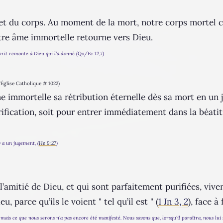
e et du corps. Au moment de la mort, notre corps morte
tre âme immortelle retourne vers Dieu.
sprit remonte à Dieu qui l'a donné (Qo/Ec 12,7)
'Église Catholique # 1022)
mmortelle sa rétribution éternelle dès sa mort en un j
urification, soit pour entrer immédiatement dans la béati
 a un jugement, (
He 9:27
)
’amitié de Dieu, et qui sont parfaitement purifiées, viven
 parce qu’ils le voient " tel qu’il est " (
1 Jn 3, 2
), face à 
is ce que nous serons n'a pas encore été manifesté. Nous savons que, lorsqu'il paraîtra, nous lui se