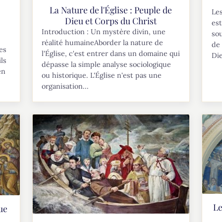
s
La Nature de l'Église : Peuple de
Les
Dieu et Corps du Christ
est
Introduction : Un mystère divin, une
sou
réalité humaineAborder la nature de
de 
ues
l'Église, c'est entrer dans un domaine qui
Die
ls
dépasse la simple analyse sociologique
en
ou historique. L'Église n'est pas une
organisation...
Le
ue