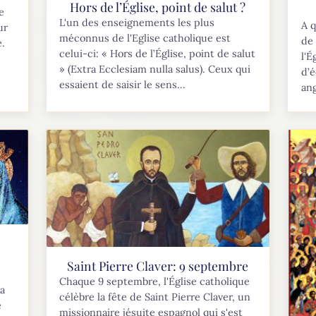
Hors de l’Église, point de salut ?
e
L'un des enseignements les plus
A q
ur
méconnus de l'Eglise catholique est
de 
e.
celui-ci: « Hors de l’Église, point de salut
l'É
» (Extra Ecclesiam nulla salus). Ceux qui
d’é
essaient de saisir le sens...
ang
Saint Pierre Claver: 9 septembre
Chaque 9 septembre, l'Église catholique
la
célèbre la fête de Saint Pierre Claver, un
e
missionnaire jésuite espagnol qui s'est