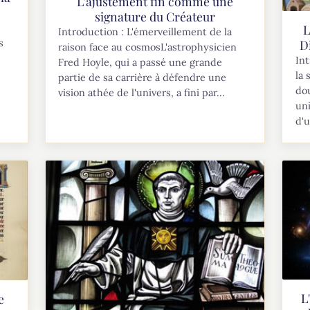
L'ajustement fin comme une
signature du Créateur
L
Introduction : L'émerveillement de la
s
D
raison face au cosmosL'astrophysicien
Int
Fred Hoyle, qui a passé une grande
la 
partie de sa carrière à défendre une
dou
vision athée de l'univers, a fini par...
uni
d'u
L
e