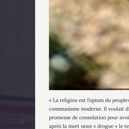
« La religion est l’opium du peuple
communisme moderne. Il voulait dire
promesse de consolation pour avoir
après la mort nous « drogue » le te