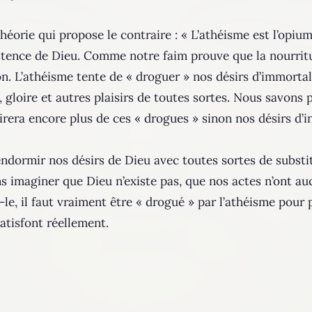
théorie qui propose le contraire : « L’athéisme est l’opiu
istence de Dieu. Comme notre faim prouve que la nourritur
on. L’athéisme tente de « droguer » nos désirs d’immortal
, gloire et autres plaisirs de toutes sortes. Nous savons 
irera encore plus de ces « drogues » sinon nos désirs d’in
endormir nos désirs de Dieu avec toutes sortes de substit
s imaginer que Dieu n’existe pas, que nos actes n’ont a
le, il faut vraiment être « drogué » par l’athéisme pour 
atisfont réellement.