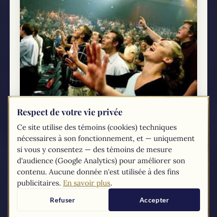
Respect de votre vie privée
Le protestantisme (1/4) : Qui sont les
Ce site utilise des témoins (cookies) techniques
Protestants?
nécessaires à son fonctionnement, et — uniquement
Le terme Protestant ne fait pas unanimité à
si vous y consentez — des témoins de mesure
l'intérieur du protestantisme. Ce sont surtout
d'audience (Google Analytics) pour améliorer son
les groupes protestants historiques, ceux qui
contenu. Aucune donnée n'est utilisée à des fins
s'identifient au mouvement théologique initié
publicitaires.
En savoir plus
.
par Martin Luther au 16e...
Refuser
Accepter