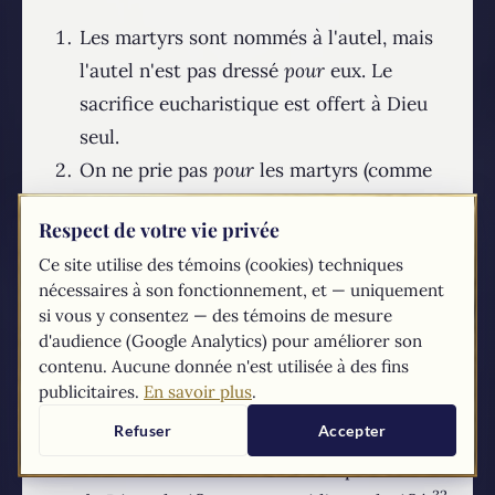
Les martyrs sont nommés à l'autel, mais
l'autel n'est pas dressé
pour
eux. Le
sacrifice eucharistique est offert à Dieu
seul.
On ne prie pas
pour
les martyrs (comme
on le fait pour les autres défunts afin de
Respect de votre vie privée
hâter leur purification), mais on prie
le
Ce site utilise des témoins (cookies) techniques
Dieu des martyrs
pour qu'il nous aide
par
nécessaires à son fonctionnement, et — uniquement
leurs prières.
si vous y consentez — des témoins de mesure
Les miracles obtenus sur les tombes des
d'audience (Google Analytics) pour améliorer son
contenu. Aucune donnée n'est utilisée à des fins
martyrs (comme ceux de Saint Étienne
publicitaires.
En savoir plus
.
qu'il relate longuement) ne sont pas des
Refuser
Accepter
actes de puissance autonome des morts,
mais des manifestations de la puissance