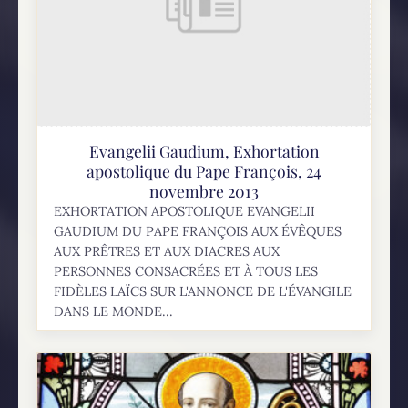
Evangelii Gaudium, Exhortation
apostolique du Pape François, 24
novembre 2013
EXHORTATION APOSTOLIQUE EVANGELII
GAUDIUM DU PAPE FRANÇOIS AUX ÉVÊQUES
AUX PRÊTRES ET AUX DIACRES AUX
PERSONNES CONSACRÉES ET À TOUS LES
FIDÈLES LAÏCS SUR L'ANNONCE DE L'ÉVANGILE
DANS LE MONDE...