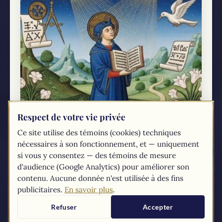
Respect de votre vie privée
Ce site utilise des témoins (cookies) techniques
Un guide pour naviguer les grandes
nécessaires à son fonctionnement, et — uniquement
questions de la foi
si vous y consentez — des témoins de mesure
Introduction : Une quête partagée - accueillir le
d'audience (Google Analytics) pour améliorer son
doute et la questionSi vous lisez ces lignes, c'est
contenu. Aucune donnée n'est utilisée à des fins
peut-être que votre cœur et votre esprit sont
publicitaires.
En savoir plus
.
habités par des questions profondes,...
Refuser
Accepter