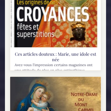
Ces articles douteux : Marie, une idole est
née
Avez-vous l’impression certains magazines ont
une attitude de plus en plus antipathique
envers la foi catholique? J’aime bien lire des
magazines et en particulier ceux qui traitent
des phénomènes religieux....