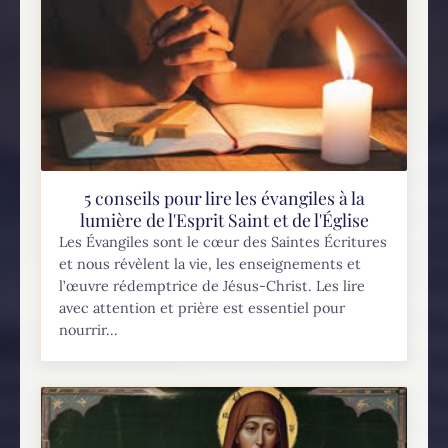
L'appel universel au salut et la porte étroite (Lc
13, 22-30) 22Et il passait par les villes et bourgs,
enseignant et faisant route vers
Jérusalem. 23quelqu'un lui dit : " Seigneur, n'y
aura-t-il...
5 conseils pour lire les évangiles à la
lumière de l'Esprit Saint et de l'Église
Les Évangiles sont le cœur des Saintes Écritures
et nous révèlent la vie, les enseignements et
l’œuvre rédemptrice de Jésus-Christ. Les lire
avec attention et prière est essentiel pour
nourrir...