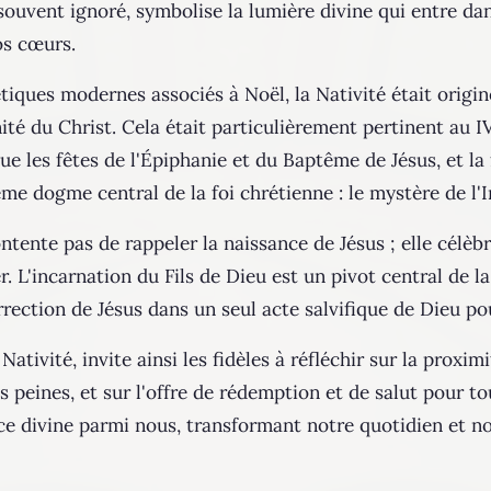
t souvent ignoré, symbolise la lumière divine qui entre da
s cœurs​​.
tiques modernes associés à Noël, la Nativité était origi
té du Christ. Cela était particulièrement pertinent au IVe
 que les fêtes de l'Épiphanie et du Baptême de Jésus, et l
e dogme central de la foi chrétienne : le mystère de l'In
ontente pas de rappeler la naissance de Jésus ; elle célè
 L'incarnation du Fils de Dieu est un pivot central de la 
urrection de Jésus dans un seul acte salvifique de Dieu pou
Nativité, invite ainsi les fidèles à réfléchir sur la proxi
s peines, et sur l'offre de rédemption et de salut pour to
nce divine parmi nous, transformant notre quotidien et