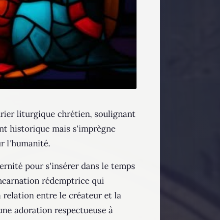
ier liturgique chrétien, soulignant
ent historique mais s'imprègne
ur l'humanité.
ernité pour s'insérer dans le temps
'Incarnation rédemptrice qui
relation entre le créateur et la
 une adoration respectueuse à