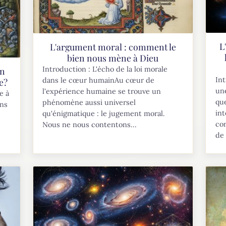
L
L'argument moral : comment le
bien nous mène à Dieu
Introduction : L'écho de la loi morale
un
Int
dans le cœur humainAu cœur de
e?
une
l'expérience humaine se trouve un
e à
que
phénomène aussi universel
ans
int
qu'énigmatique : le jugement moral.
co
Nous ne nous contentons...
de 