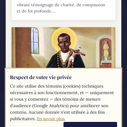
vibrant témoignage de charité, de compassion
et de foi profonde....
Respect de votre vie privée
Ce site utilise des témoins (cookies) techniques
Fête de Saint Martin de Porrèss : 3
nécessaires à son fonctionnement, et — uniquement
novembre
si vous y consentez — des témoins de mesure
Le 3 novembre, l’Église catholique célèbre la
d'audience (Google Analytics) pour améliorer son
fête de Saint Martin de Porrès, un frère
contenu. Aucune donnée n'est utilisée à des fins
péruvien de l’Ordre dominicain qui est reconnu
publicitaires.
En savoir plus
.
pour sa gentillesse, son soin des malades, son...