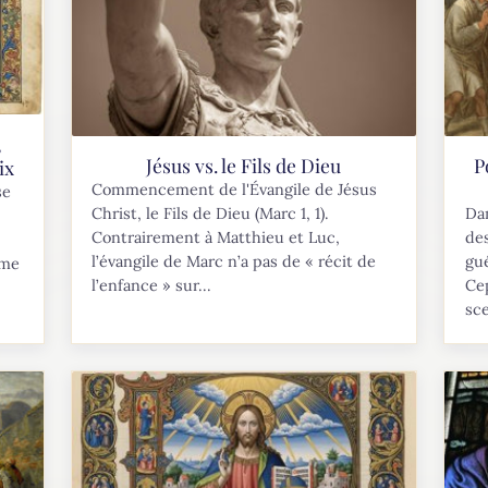
,
Jésus vs. le Fils de Dieu
P
ix
Commencement de l'Évangile de Jésus
se
Christ, le Fils de Dieu (Marc 1, 1).
Dan
Contrairement à Matthieu et Luc,
de
l’évangile de Marc n’a pas de « récit de
gué
mme
l’enfance » sur...
Ce
sce