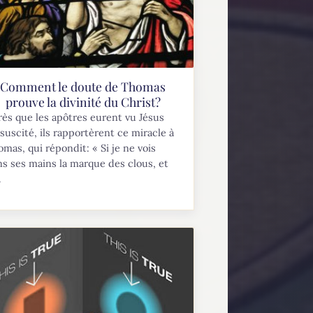
Comment le doute de Thomas
prouve la divinité du Christ?
ès que les apôtres eurent vu Jésus
suscité, ils rapportèrent ce miracle à
mas, qui répondit: « Si je ne vois
s ses mains la marque des clous, et
.